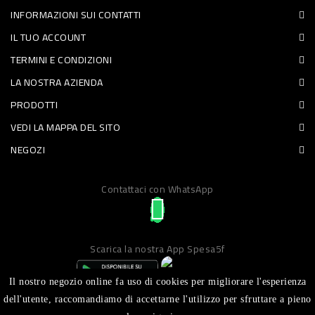
INFORMAZIONI SUI CONTATTI
PET
IL TUO ACCOUNT
FOOD
TERMINI E CONDIZIONI
LA NOSTRA AZIENDA
FRESCHI
PRODOTTI
PIATTI
VEDI LA MAPPA DEL SITO
PRONTI
NEGOZI
E
Contattaci con WhatsApp
CONDIMENTI
CARNE
ORTOFRUTTA
Scarica la nostra App Spesa5f
UOVA
Il nostro negozio online fa uso di cookies per migliorare l'esperienza
PANIFICI
dell'utente, raccomandiamo di accettarne l'utilizzo per sfruttare a pieno