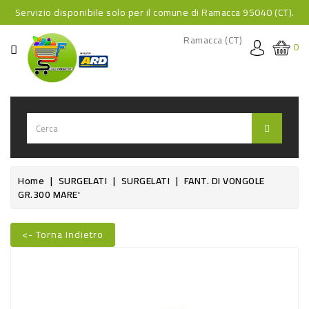
Servizio disponibile solo per il comune di Ramacca 95040 (CT).
CATEGORIA
Ramacca (CT)
0
HOME
BEVANDE
BEVANDE
ANALCOLICHE
BEVANDE
Home
SURGELATI
SURGELATI
FANT. DI VONGOLE
GR.300 MARE'
ALCOLICHE
BEVANDE
<- Torna Indietro
CALDE
Nuovo
FOOD