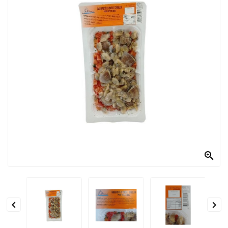
PRODOTTI
PER
CONDIRE
DOLCIARIO
PRODOTTI
DA
FORNO
RICORRENZE
PASQUALI

PREPARATI
ALIMENTI
INFANZIA


PASTA,