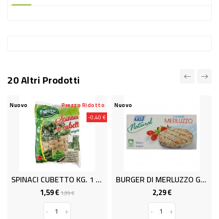
-
PLASTICA
-
AFFINI
LAVAGGIO
20 Altri Prodotti
STOVIGLIE
DEODORANTI
Nuovo
Prezzo Ridotto
Nuovo
-0,40 €
DETERSIVI
TESSUTI
DETERGENTI
SUPERFICI
SPINACI CUBETTO KG. 1 ORTOZERO
BURGER DI MERLUZZO GR.80x2 MAR
ACCESSORI
1,59 €
2,29 €
Prezzo
Prezzo
Prezzo
1,99 €
base
CASA
-
+
-
+