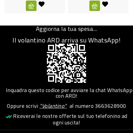
CURA
PERSONA
Aggiorna la tua spesa...
IGIENICO
Il volantino ARD arriva su WhatsApp!
SANITARI
ACCESSORI
PERSONA
PUERICULTURA
IGIENE
Inquadra questo codice per avviare la chat WhatsApp
PERSONA
con ARD!
Oppure scrivi
"Volantino"
al numero
3663628900
PETS
Riceverai le nostre offerte sul tuo telefonino ad
ogni uscita!
PET
ACCESSORI