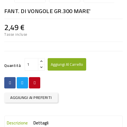
RISO
FANT. DI VONGOLE GR.300 MARE'
E
FARINA
2,49 €
DIETETICO
Tasse incluse
NATURALI
SNACKS
ALIMENTI
Aggiungi Al Carrello
Quantità
CONSERVATI
CURA
CASA
AGGIUNGI AI PREFERITI
INSETTICIDI
CARTA
Descrizione
Dettagli