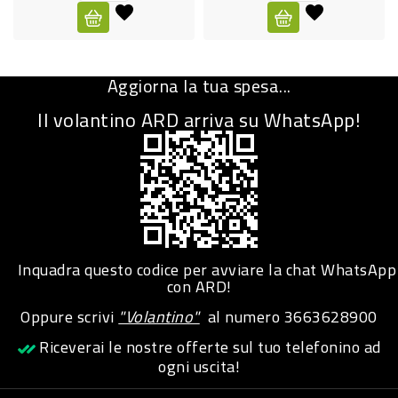
CURA
PERSONA
Aggiorna la tua spesa...
IGIENICO
Il volantino ARD arriva su WhatsApp!
SANITARI
ACCESSORI
PERSONA
PUERICULTURA
IGIENE
Inquadra questo codice per avviare la chat WhatsApp
PERSONA
con ARD!
Oppure scrivi
"Volantino"
al numero
3663628900
PETS
Riceverai le nostre offerte sul tuo telefonino ad
ogni uscita!
PET
ACCESSORI