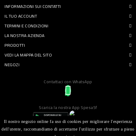
INFORMAZIONI SUI CONTATTI
PET
IL TUO ACCOUNT
FOOD
TERMINI E CONDIZIONI
LA NOSTRA AZIENDA
FRESCHI
PRODOTTI
PIATTI
VEDI LA MAPPA DEL SITO
PRONTI
NEGOZI
E
Contattaci con WhatsApp
CONDIMENTI
CARNE
ORTOFRUTTA
Scarica la nostra App Spesa5f
UOVA
Il nostro negozio online fa uso di cookies per migliorare l'esperienza
PANIFICI
dell'utente, raccomandiamo di accettarne l'utilizzo per sfruttare a pieno