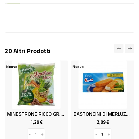
-
PLASTICA
-
AFFINI
LAVAGGIO
20 Altri Prodotti
STOVIGLIE
DEODORANTI
Nuovo
Nuovo
DETERSIVI
TESSUTI
DETERGENTI
SUPERFICI
MINESTRONE RICCO GR.600 ORTOZE
BASTONCINI DI MERLUZZO GR.300
ACCESSORI
1,29 €
2,09 €
Prezzo
Prezzo
CASA
-
+
-
+