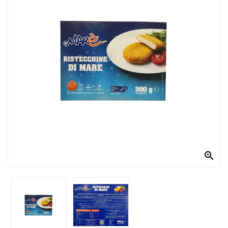
PRODOTTI
PER
CONDIRE
DOLCIARIO
PRODOTTI
DA
FORNO
RICORRENZE
PASQUALI

PREPARATI
ALIMENTI
INFANZIA
PASTA,