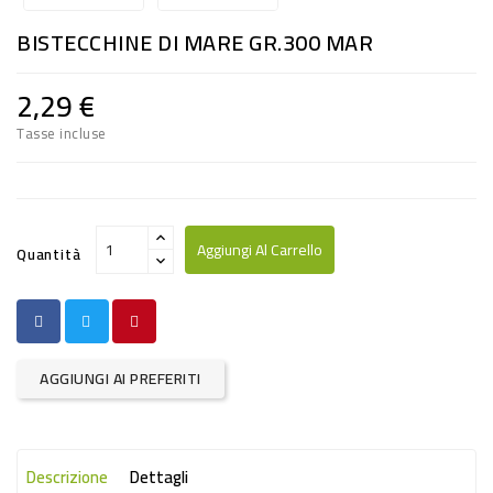
RISO
BISTECCHINE DI MARE GR.300 MAR
E
FARINA
2,29 €
DIETETICO
Tasse incluse
NATURALI
SNACKS
ALIMENTI
Aggiungi Al Carrello
Quantità
CONSERVATI
CURA
CASA
AGGIUNGI AI PREFERITI
INSETTICIDI
CARTA
Descrizione
Dettagli