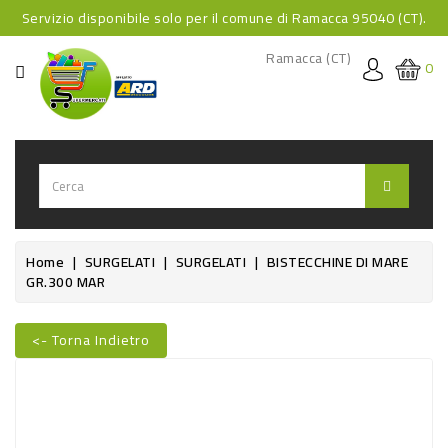
Servizio disponibile solo per il comune di Ramacca 95040 (CT).
CATEGORIA
Ramacca (CT)
0
HOME
BEVANDE
BEVANDE
ANALCOLICHE
BEVANDE
Home
SURGELATI
SURGELATI
BISTECCHINE DI MARE
GR.300 MAR
ALCOLICHE
BEVANDE
<- Torna Indietro
CALDE
Nuovo
FOOD