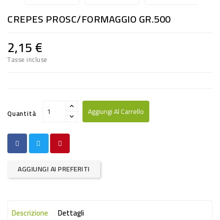
RISO
CREPES PROSC/FORMAGGIO GR.500
E
FARINA
2,15 €
DIETETICO
Tasse incluse
NATURALI
SNACKS
ALIMENTI
Aggiungi Al Carrello
Quantità
CONSERVATI
CURA
CASA
AGGIUNGI AI PREFERITI
INSETTICIDI
CARTA
Descrizione
Dettagli