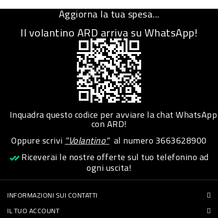
-
Aggiorna la tua spesa...
PLASTICA
Il volantino ARD arriva su WhatsApp!
-
AFFINI
LAVAGGIO
STOVIGLIE
DEODORANTI
Inquadra questo codice per avviare la chat WhatsApp
DETERSIVI
con ARD!
TESSUTI
Oppure scrivi
"Volantino"
al numero
3663628900
DETERGENTI
Riceverai le nostre offerte sul tuo telefonino ad
ogni uscita!
SUPERFICI
ACCESSORI
INFORMAZIONI SUI CONTATTI
CASA
IL TUO ACCOUNT