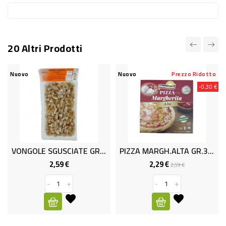
RISO
E
FARINA
20 Altri Prodotti
DIETETICO
Nuovo
Nuovo
Prezzo Ridotto
NATURALI
-0,30 €
SNACKS
ALIMENTI
CONSERVATI
VONGOLE SGUSCIATE GR.250
PIZZA MARGH.ALTA GR.385 SFORN
CURA
2,59 €
2,29 €
Prezzo
Prezzo
Prezzo
2,59 €
CASA
base
-
+
-
+
INSETTICIDI
CARTA