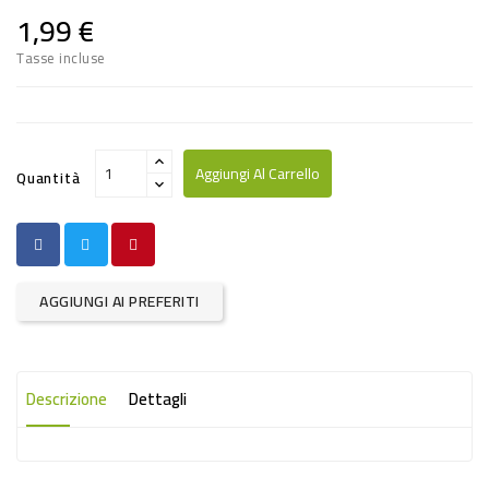
PRODOTTI
1,99 €
PER
Tasse incluse
CONDIRE
DOLCIARIO
PRODOTTI
Aggiungi Al Carrello
Quantità
DA
FORNO
RICORRENZE
AGGIUNGI AI PREFERITI
PASQUALI
PREPARATI
ALIMENTI
Descrizione
Dettagli
INFANZIA
PASTA,