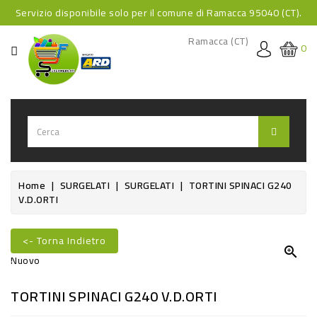
Servizio disponibile solo per il comune di Ramacca 95040 (CT).
CATEGORIA
Ramacca (CT)
0
HOME
BEVANDE
BEVANDE
ANALCOLICHE
BEVANDE
Home
SURGELATI
SURGELATI
TORTINI SPINACI G240
V.D.ORTI
ALCOLICHE
BEVANDE
<- Torna Indietro
CALDE

Nuovo
FOOD
TORTINI SPINACI G240 V.D.ORTI