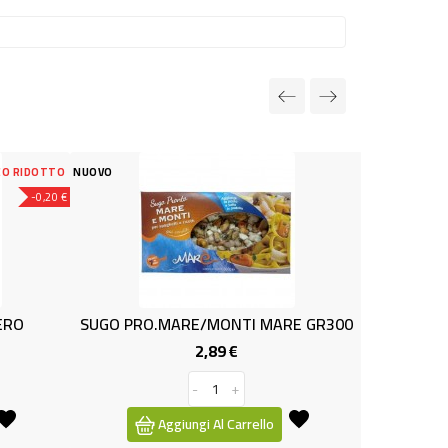
NUOVO
MONTI MARE GR300
ANELLI DI CIPOLLA KG.1 SWORD
89 €
4,79 €
Prezzo
Prezzo
+
-
+
l Carrello
Aggiungi Al Carrello