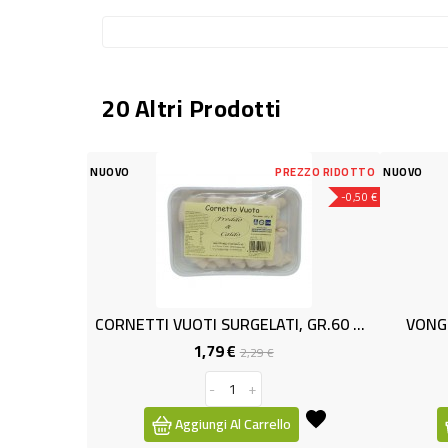
20 Altri Prodotti
PREZZO RIDOTTO
NUOVO
-0,50 €
CORNETTI VUOTI SURGELATI, GR.60 X 10
VONGOLE SGUSCIATE GR.100+100
79 €
1,49 €
Prezzo
Prezzo
Prezzo
2,29 €
base
-
+
-
+
i Al Carrello
Aggiungi Al Carrello