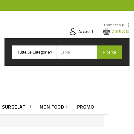
Ramacca (CT)
0
articolo
Account
Ricerca
SURGELATI
NON FOOD
PROMO