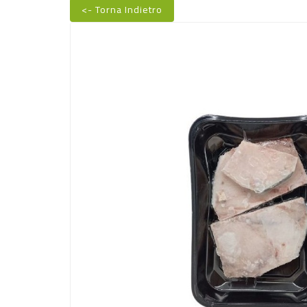
<- Torna Indietro
Nuovo