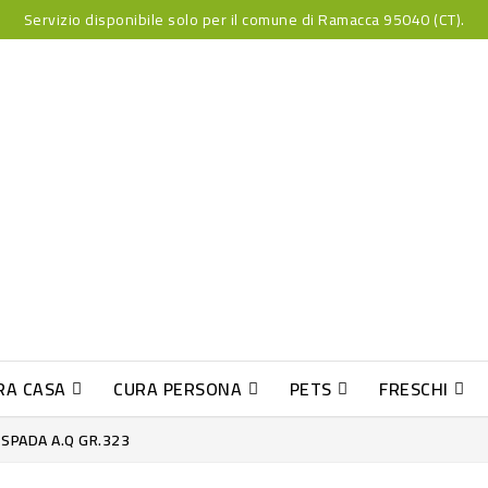
Servizio disponibile solo per il comune di Ramacca 95040 (CT).
RA CASA
CURA PERSONA
PETS
FRESCHI
PESCE INDUST-SUSHI FRESCO
 SPADA A.Q GR.323