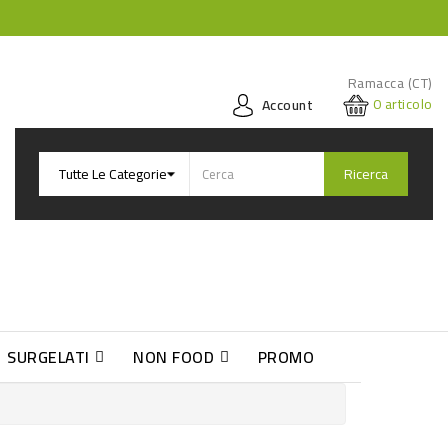
Ramacca (CT)
0
articolo
Account
Ricerca
SURGELATI
NON FOOD
PROMO