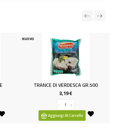
NUOVO
SUGO PRONTO SCOGLIO
2,89 €
Prez
-
+
Aggiungi Al Carrello
RANCE DI VERDESCA GR.500
3,19 €
Prezzo
-
+
Aggiungi Al Carrello