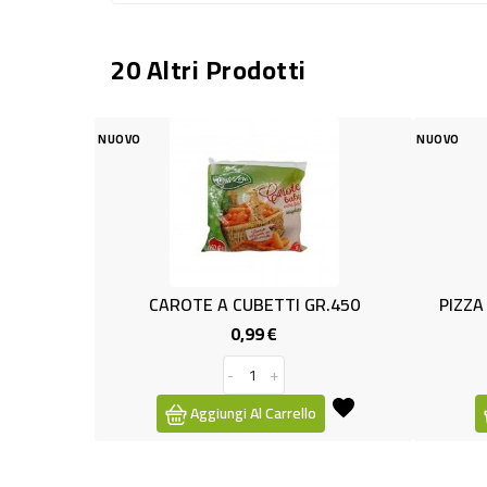
20 Altri Prodotti
VO
NUOVO
CAROTE A CUBETTI GR.450
PIZZA WURST/PATAT.G
0,99 €
2,59 €
Prezzo
Pr
-
+
-
+
Aggiungi Al Carrello
Aggiungi Al Carre