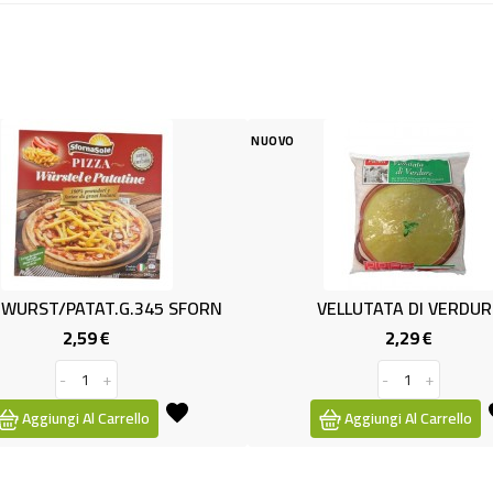
NUOVO
NUOVO
.345 SFORN
VELLUTATA DI VERDURE
T
2,29 €
ezzo
Prezzo
-
+
llo
Aggiungi Al Carrello