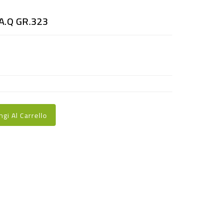
A.Q GR.323
ngi Al Carrello