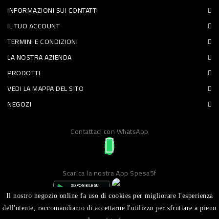
INFORMAZIONI SUI CONTATTI
PET
IL TUO ACCOUNT
FOOD
TERMINI E CONDIZIONI
LA NOSTRA AZIENDA
FRESCHI
PRODOTTI
PIATTI
VEDI LA MAPPA DEL SITO
PRONTI
NEGOZI
E
Contattaci con WhatsApp
CONDIMENTI
CARNE
ORTOFRUTTA
Scarica la nostra App Spesa5f
UOVA
Il nostro negozio online fa uso di cookies per migliorare l'esperienza
PANIFICI
dell'utente, raccomandiamo di accettarne l'utilizzo per sfruttare a pieno