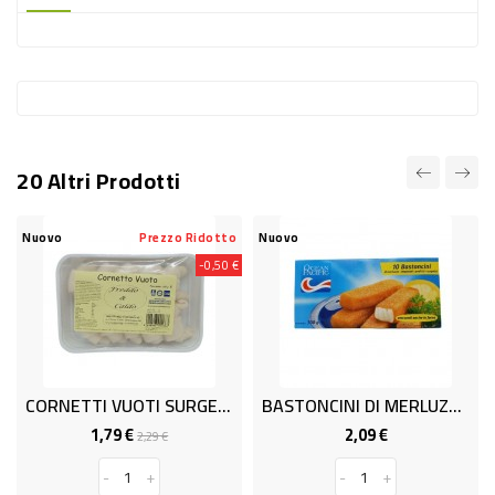
-
PLASTICA
-
AFFINI
LAVAGGIO
20 Altri Prodotti
STOVIGLIE
DEODORANTI
Nuovo
Prezzo Ridotto
Nuovo
-0,50 €
DETERSIVI
TESSUTI
DETERGENTI
SUPERFICI
CORNETTI VUOTI SURGELATI, GR.60 X 10
BASTONCINI DI MERLUZZO GR.300
ACCESSORI
1,79 €
2,09 €
Prezzo
Prezzo
Prezzo
2,29 €
base
CASA
-
+
-
+