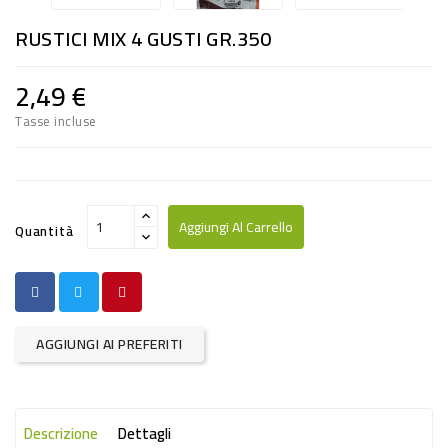
RISO
RUSTICI MIX 4 GUSTI GR.350
E
FARINA
2,49 €
DIETETICO
Tasse incluse
NATURALI
SNACKS
ALIMENTI
Aggiungi Al Carrello
Quantità
CONSERVATI
CURA
CASA
AGGIUNGI AI PREFERITI
INSETTICIDI
CARTA
Descrizione
Dettagli