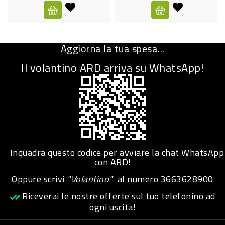
CURA
PERSONA
Aggiorna la tua spesa...
IGIENICO
Il volantino ARD arriva su WhatsApp!
SANITARI
ACCESSORI
PERSONA
PUERICULTURA
IGIENE
Inquadra questo codice per avviare la chat WhatsApp
PERSONA
con ARD!
Oppure scrivi
"Volantino"
al numero
3663628900
PETS
Riceverai le nostre offerte sul tuo telefonino ad
ogni uscita!
PET
ACCESSORI