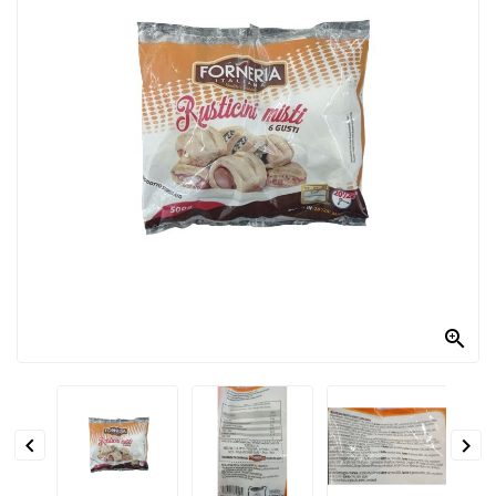
PRODOTTI
PER
CONDIRE
DOLCIARIO
PRODOTTI
DA
FORNO
RICORRENZE
PASQUALI

PREPARATI
ALIMENTI
INFANZIA


PASTA,