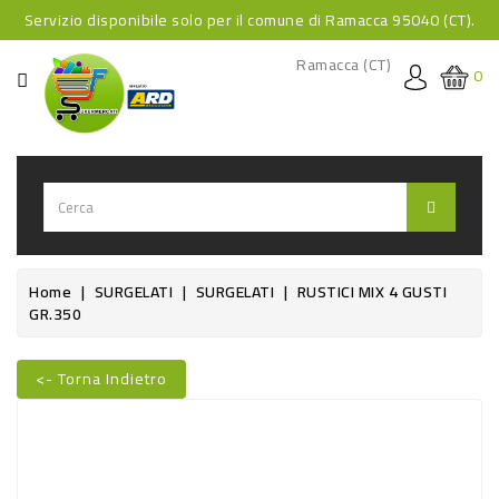
Servizio disponibile solo per il comune di Ramacca 95040 (CT).
CATEGORIA
Ramacca (CT)
0
HOME
BEVANDE
BEVANDE
ANALCOLICHE
BEVANDE
Home
SURGELATI
SURGELATI
RUSTICI MIX 4 GUSTI
GR.350
ALCOLICHE
BEVANDE
<- Torna Indietro
CALDE
Nuovo
FOOD