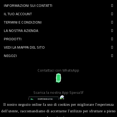
INFORMAZIONI SUI CONTATTI
PET
IL TUO ACCOUNT
FOOD
TERMINI E CONDIZIONI
LA NOSTRA AZIENDA
FRESCHI
PRODOTTI
PIATTI
VEDI LA MAPPA DEL SITO
PRONTI
NEGOZI
E
Contattaci con WhatsApp
CONDIMENTI
CARNE
ORTOFRUTTA
Scarica la nostra App Spesa5f
UOVA
Il nostro negozio online fa uso di cookies per migliorare l'esperienza
PANIFICI
dell'utente, raccomandiamo di accettarne l'utilizzo per sfruttare a pieno