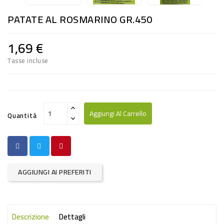
RISO
PATATE AL ROSMARINO GR.450
E
FARINA
1,69 €
DIETETICO
Tasse incluse
NATURALI
SNACKS
ALIMENTI
Aggiungi Al Carrello
Quantità
CONSERVATI
CURA
CASA
AGGIUNGI AI PREFERITI
INSETTICIDI
CARTA
Descrizione
Dettagli