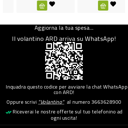
CURA
PERSONA
Aggiorna la tua spesa...
IGIENICO
Il volantino ARD arriva su WhatsApp!
SANITARI
ACCESSORI
PERSONA
PUERICULTURA
IGIENE
Inquadra questo codice per avviare la chat WhatsApp
PERSONA
con ARD!
Oppure scrivi
"Volantino"
al numero
3663628900
PETS
Riceverai le nostre offerte sul tuo telefonino ad
ogni uscita!
PET
ACCESSORI