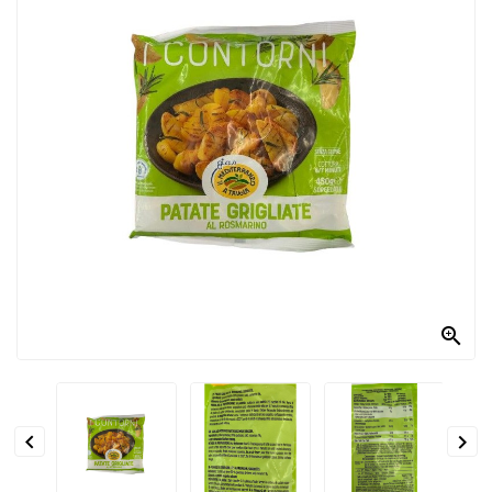
PRODOTTI
PER
CONDIRE
DOLCIARIO
PRODOTTI
DA
FORNO
RICORRENZE
PASQUALI

PREPARATI
ALIMENTI
INFANZIA


PASTA,