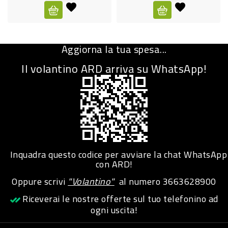
CURA
PERSONA
Aggiorna la tua spesa...
IGIENICO
Il volantino ARD arriva su WhatsApp!
SANITARI
ACCESSORI
PERSONA
PUERICULTURA
IGIENE
Inquadra questo codice per avviare la chat WhatsApp
PERSONA
con ARD!
Oppure scrivi
"Volantino"
al numero
3663628900
PETS
Riceverai le nostre offerte sul tuo telefonino ad
ogni uscita!
PET
ACCESSORI