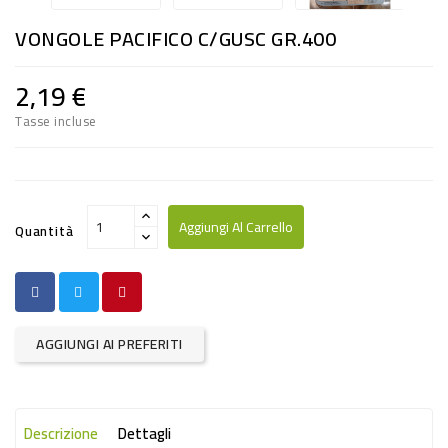
RISO
VONGOLE PACIFICO C/GUSC GR.400
E
FARINA
2,19 €
DIETETICO
Tasse incluse
NATURALI
SNACKS
ALIMENTI
Aggiungi Al Carrello
Quantità
CONSERVATI
CURA
CASA
AGGIUNGI AI PREFERITI
INSETTICIDI
CARTA
Descrizione
Dettagli