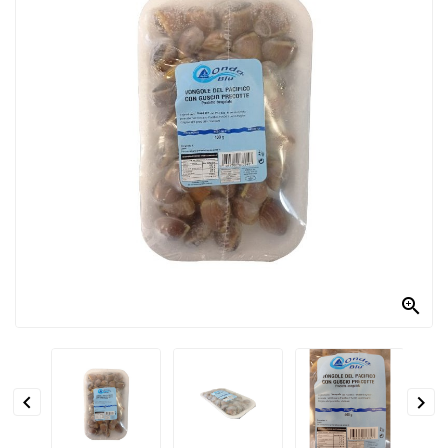
PRODOTTI
PER
CONDIRE
DOLCIARIO
PRODOTTI
DA
FORNO
RICORRENZE
PASQUALI

PREPARATI
ALIMENTI
INFANZIA


PASTA,