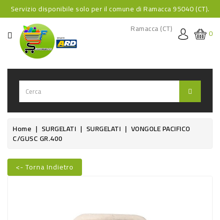
Servizio disponibile solo per il comune di Ramacca 95040 (CT).
CATEGORIA
Ramacca (CT)
0
HOME
BEVANDE
BEVANDE
ANALCOLICHE
BEVANDE
Home
SURGELATI
SURGELATI
VONGOLE PACIFICO
C/GUSC GR.400
ALCOLICHE
BEVANDE
<- Torna Indietro
CALDE
Nuovo
FOOD