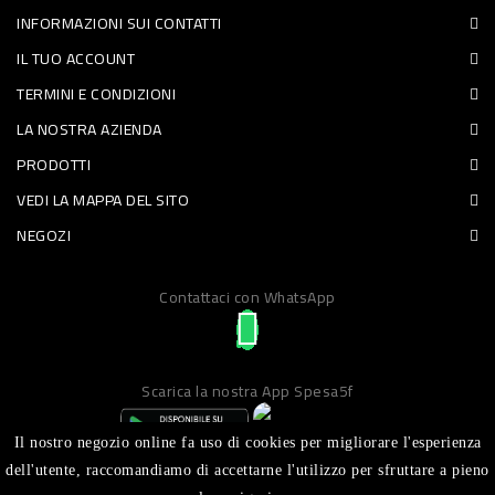
INFORMAZIONI SUI CONTATTI
PET
IL TUO ACCOUNT
FOOD
TERMINI E CONDIZIONI
LA NOSTRA AZIENDA
FRESCHI
PRODOTTI
PIATTI
VEDI LA MAPPA DEL SITO
PRONTI
NEGOZI
E
Contattaci con WhatsApp
CONDIMENTI
CARNE
ORTOFRUTTA
Scarica la nostra App Spesa5f
UOVA
Il nostro negozio online fa uso di cookies per migliorare l'esperienza
PANIFICI
dell'utente, raccomandiamo di accettarne l'utilizzo per sfruttare a pieno