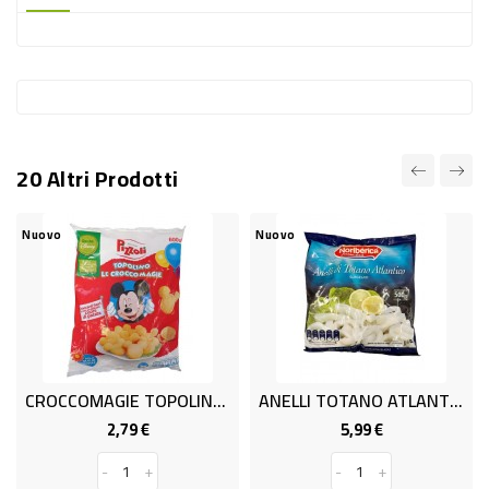
-
PLASTICA
-
AFFINI
LAVAGGIO
20 Altri Prodotti
STOVIGLIE
DEODORANTI
Nuovo
Nuovo
DETERSIVI
TESSUTI
DETERGENTI
SUPERFICI
CROCCOMAGIE TOPOLINO G600 PIZZ
ANELLI TOTANO ATLANTICO GR.500
ACCESSORI
2,79 €
5,99 €
2
Prezzo
Prezzo
CASA
-
+
-
+
-