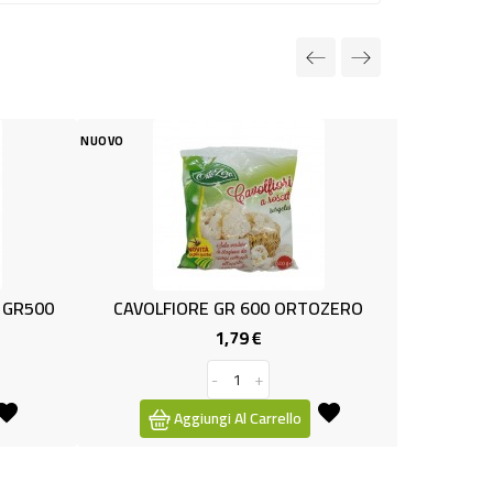
NUOVO
 GR 600 ORTOZERO
PREP. PER RISOTTO GR.300 MARE'
1,79 €
2,29 €
Prezzo
Prezzo
-
+
-
+
i Al Carrello
Aggiungi Al Carrello