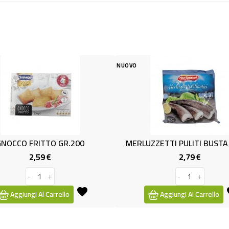
NUOVO
NUOVO
MERLUZZETTI PULITI BUSTA GR500
CAVOLFIORE
2,79 €
Prezzo
-
+
Aggiungi Al Carrello
Aggiung