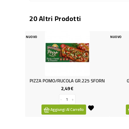
20 Altri Prodotti
NUOVO
/RUCOLA GR.225 SFORN
GNOCCO FRITTO GR.200
2,49 €
2,59 €
Prezzo
Prezzo
-
+
-
+
ungi Al Carrello
Aggiungi Al Carrello