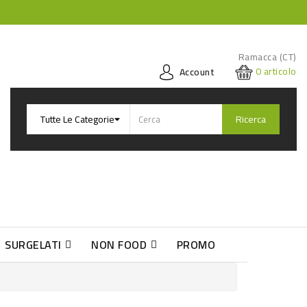
Ramacca (CT)
0
articolo
Account
Ricerca
SURGELATI
NON FOOD
PROMO