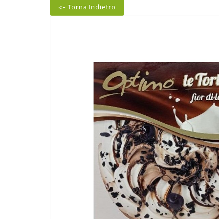
<- Torna Indietro
Nuovo