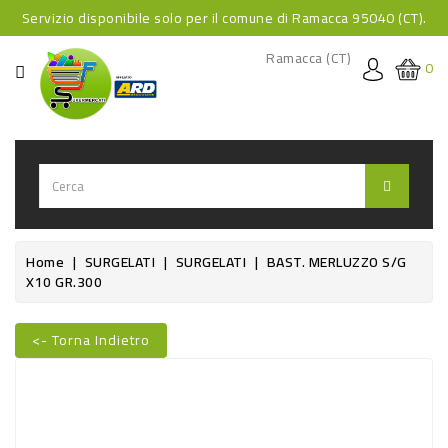
Servizio disponibile solo per il comune di Ramacca 95040 (CT).
CATEGORIA
Ramacca (CT)
0
HOME
BEVANDE
BEVANDE
ANALCOLICHE
BEVANDE
Home
SURGELATI
SURGELATI
BAST. MERLUZZO S/G
X10 GR.300
ALCOLICHE
BEVANDE
<- Torna Indietro
CALDE
Nuovo
FOOD