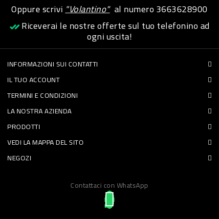
Oppure scrivi
"Volantino"
al numero
3663628900
PET
Riceverai le nostre offerte sul tuo telefonino ad
FOOD
ogni uscita!
FRESCHI
INFORMAZIONI SUI CONTATTI
IL TUO ACCOUNT
PIATTI
TERMINI E CONDIZIONI
PRONTI
LA NOSTRA AZIENDA
E
PRODOTTI
CONDIMENTI
VEDI LA MAPPA DEL SITO
CARNE
NEGOZI
ORTOFRUTTA
UOVA
Contattaci con WhatsApp
PANIFICI