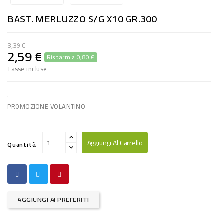
RISO
BAST. MERLUZZO S/G X10 GR.300
E
FARINA
3,39 €
2,59 €
Risparmia 0,80 €
DIETETICO
Tasse incluse
NATURALI
SNACKS
.
PROMOZIONE VOLANTINO
ALIMENTI
CONSERVATI
Aggiungi Al Carrello
Quantità
CURA
CASA
INSETTICIDI
AGGIUNGI AI PREFERITI
CARTA