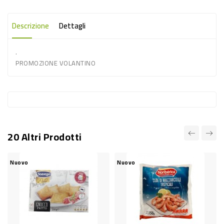
-
PLASTICA
Descrizione
Dettagli
-
.
AFFINI
PROMOZIONE VOLANTINO
LAVAGGIO
STOVIGLIE
DEODORANTI
DETERSIVI
20 Altri Prodotti
TESSUTI
DETERGENTI
Nuovo
Nuovo
SUPERFICI
ACCESSORI
CASA