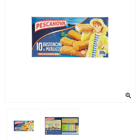
PRODOTTI
PER
CONDIRE
DOLCIARIO
PRODOTTI
DA
FORNO
RICORRENZE
PASQUALI

PREPARATI
ALIMENTI
INFANZIA
PASTA,