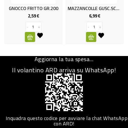
GNOCCO FRITTO GR.200
MAZZANCOLLE GUSC.SCOTT. GR.350
CURA
PERSONA
2,59 €
6,99 €
Prezzo
Prezzo
-
+
-
+
IGIENICO
SANITARI
ACCESSORI
Aggiorna la tua spesa...
PERSONA
PUERICULTURA
Il volantino ARD arriva su WhatsApp!
IGIENE
PERSONA
PETS
PET
Inquadra questo codice per avviare la chat WhatsApp
con ARD!
ACCESSORI