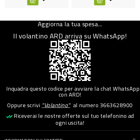
CURA
PERSONA
Aggiorna la tua spesa...
IGIENICO
Il volantino ARD arriva su WhatsApp!
SANITARI
ACCESSORI
PERSONA
PUERICULTURA
IGIENE
Inquadra questo codice per avviare la chat WhatsApp
con ARD!
PERSONA
Oppure scrivi
"Volantino"
al numero
3663628900
PETS
Riceverai le nostre offerte sul tuo telefonino ad
ogni uscita!
PET
ACCESSORI