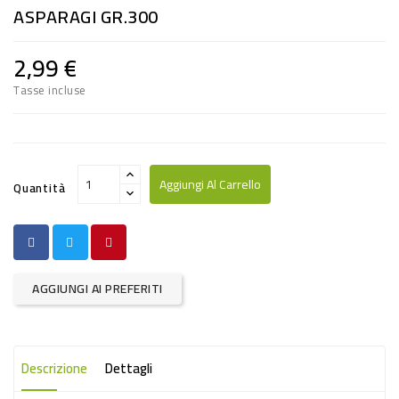
ASPARAGI GR.300
RISO
E
2,99 €
FARINA
Tasse incluse
DIETETICO
NATURALI
SNACKS
Aggiungi Al Carrello
Quantità
ALIMENTI
CONSERVATI
CURA
AGGIUNGI AI PREFERITI
CASA
INSETTICIDI
Descrizione
Dettagli
CARTA