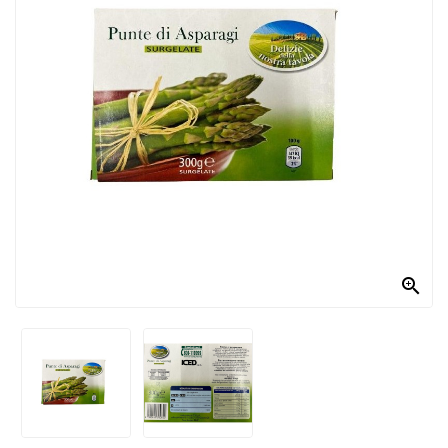
PRODOTTI
PER
CONDIRE
DOLCIARIO
PRODOTTI
DA
FORNO
RICORRENZE
PASQUALI

PREPARATI
ALIMENTI
INFANZIA
PASTA,