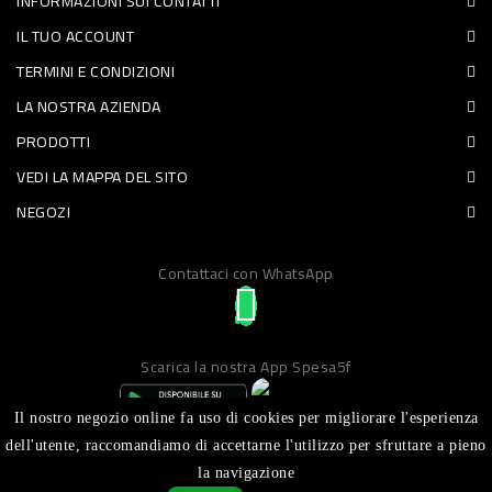
INFORMAZIONI SUI CONTATTI
PET
IL TUO ACCOUNT
TERMINI E CONDIZIONI
FOOD
LA NOSTRA AZIENDA
FRESCHI
PRODOTTI
VEDI LA MAPPA DEL SITO
PIATTI
NEGOZI
PRONTI
E
Contattaci con WhatsApp
CONDIMENTI
CARNE
Scarica la nostra App Spesa5f
ORTOFRUTTA
UOVA
Il nostro negozio online fa uso di cookies per migliorare l'esperienza
dell'utente, raccomandiamo di accettarne l'utilizzo per sfruttare a pieno
PANIFICI
la navigazione
Realizzato da ICT S.R.L