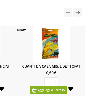
NUOVO
DA CASA MIS. L DETTOFAT
CANDELA NUMERO 0
0,69 €
0,79 €
Prezzo
Prezzo
-
+
-
+
Aggiungi Al Carrello
Aggiungi Al Carrello