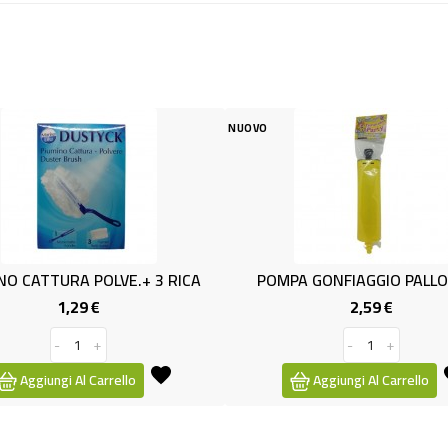
NUOVO
NUOVO
3 RICA
POMPA GONFIAGGIO PALLONCINI
GUANTI 
2,59 €
Prezzo
-
+
Aggiungi Al Carrello