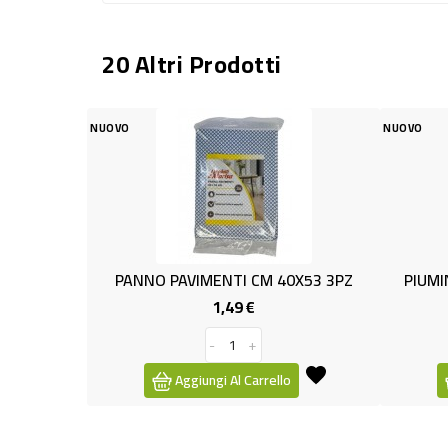
20 Altri Prodotti
NUOVO
 PAVIMENTI CM 40X53 3PZ
PIUMINO CATTURA POLVE.+ 
1,49 €
1,29 €
Prezzo
Prezzo
-
+
-
+
Aggiungi Al Carrello
Aggiungi Al Carrello