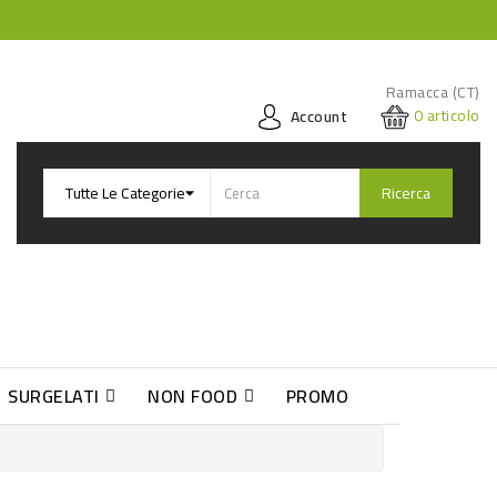
Ramacca (CT)
0
articolo
Account
Ricerca
SURGELATI
NON FOOD
PROMO