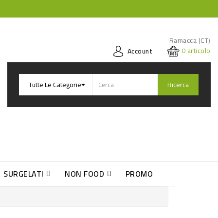
Ramacca (CT)
0
articolo
Account
Ricerca
SURGELATI
NON FOOD
PROMO