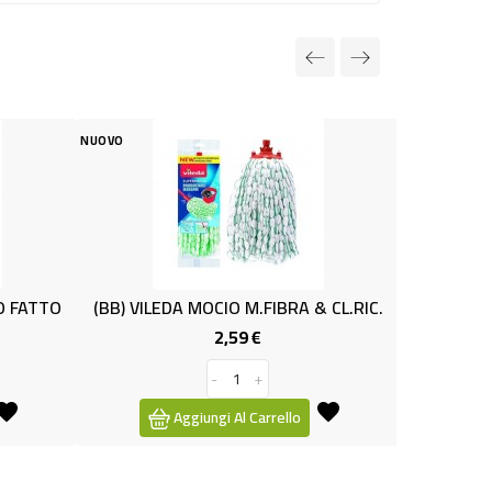
O
NUOVO
B) VILEDA MOCIO M.FIBRA & CL.RIC.
CESTINO PORTAMO
2,59 €
1,99 €
Prezzo
Pre
-
+
Aggiungi Al Carrello
Aggiungi Al Carre