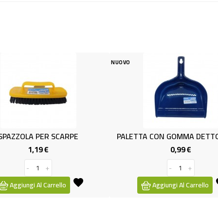
NUOVO
NUOV
 SCARPE
PALETTA CON GOMMA DETTO FATTO
(B
0,99 €
Prezzo
Prezzo
-
+
rrello
Aggiungi Al Carrello