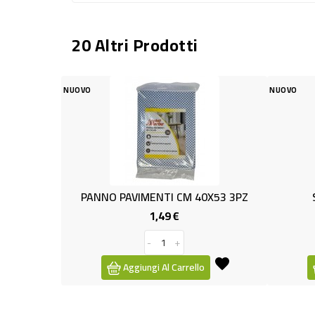
20 Altri Prodotti
OVO
NUOVO
PANNO PAVIMENTI CM 40X53 3PZ
SPAZZOLA PER
1,49 €
1,19 €
Prezzo
-
+
-
+
Aggiungi Al Carrello
Aggiungi Al Ca