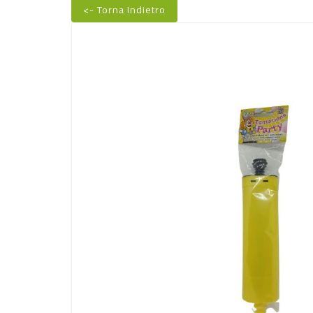
<- Torna Indietro
Nuovo