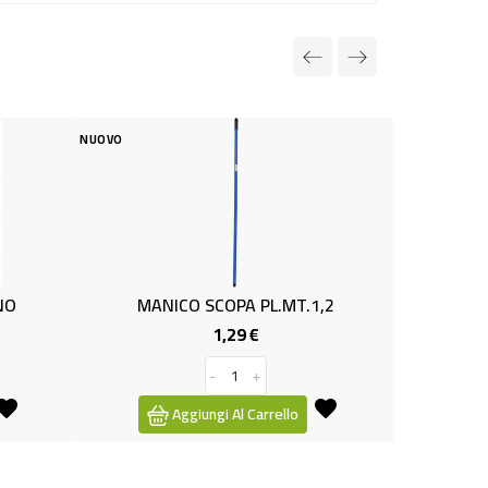
NUOVO
MANICO SCOPA PL.MT.1,2
CERO SACRO CUORE
1,29 €
1,59 €
Prezzo
Prez
-
+
-
+
Aggiungi Al Carrello
Aggiungi Al Carrello