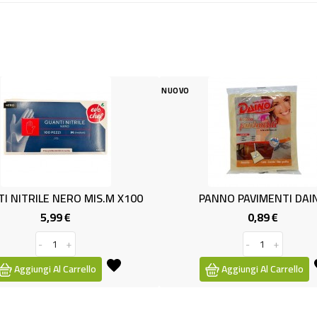
NUOVO
NUOVO
MIS.M X100
PANNO PAVIMENTI DAINO
0,89 €
ezzo
Prezzo
-
+
llo
Aggiungi Al Carrello