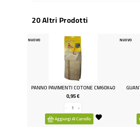
20 Altri Prodotti
VO
NUOVO
NNO PAVIMENTI COTONE CM60X40
GUANTI NITRILE NERO 
0,95 €
5,99 €
Prezzo
Pr
-
+
-
+
Aggiungi Al Carrello
Aggiungi Al Carre