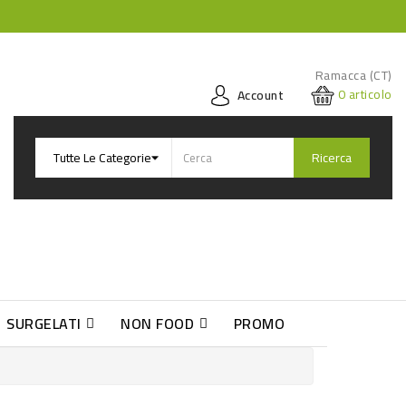
Ramacca (CT)
0
articolo
Account
Ricerca
SURGELATI
NON FOOD
PROMO