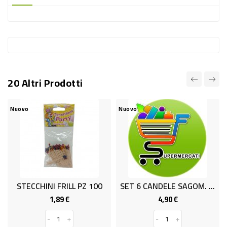
-
PLASTICA
-
AFFINI
LAVAGGIO
20 Altri Prodotti
STOVIGLIE
DEODORANTI
Nuovo
Nuovo
DETERSIVI
TESSUTI
DETERGENTI
SUPERFICI
STECCHINI FRILL PZ 100
SET 6 CANDELE SAGOM. WARM LOVE
ACCESSORI
1,89 €
4,90 €
Prezzo
Prezzo
CASA
-
+
-
+