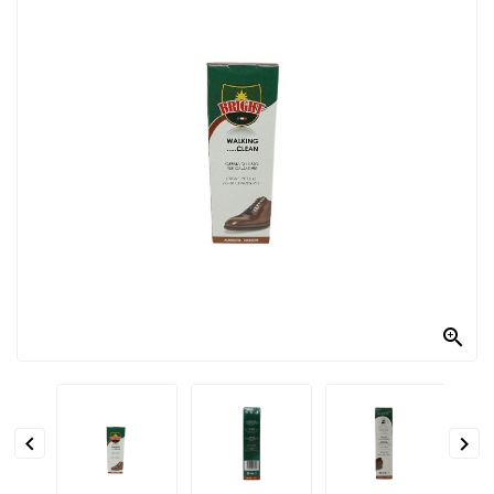
PRODOTTI
PER
CONDIRE
DOLCIARIO
PRODOTTI
DA
FORNO
RICORRENZE
PASQUALI

PREPARATI
ALIMENTI
INFANZIA


PASTA,