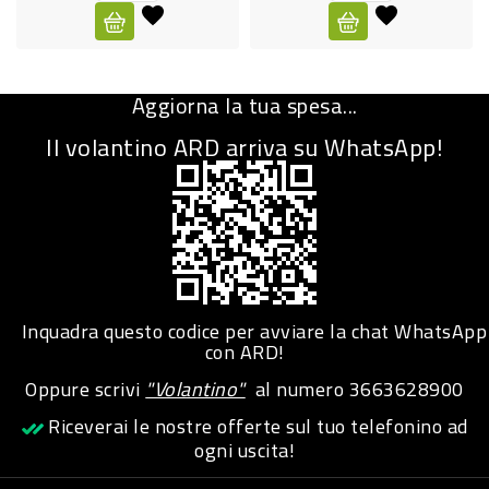
CURA
PERSONA
Aggiorna la tua spesa...
IGIENICO
Il volantino ARD arriva su WhatsApp!
SANITARI
ACCESSORI
PERSONA
PUERICULTURA
IGIENE
Inquadra questo codice per avviare la chat WhatsApp
PERSONA
con ARD!
Oppure scrivi
"Volantino"
al numero
3663628900
PETS
Riceverai le nostre offerte sul tuo telefonino ad
ogni uscita!
PET
ACCESSORI