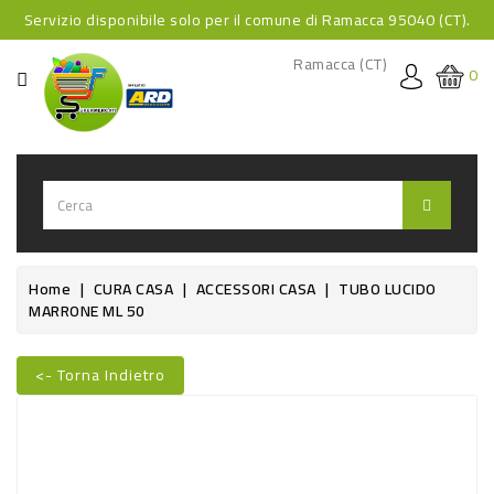
Servizio disponibile solo per il comune di Ramacca 95040 (CT).
CATEGORIA
Ramacca (CT)
0
HOME
BEVANDE
BEVANDE
ANALCOLICHE
BEVANDE
Home
CURA CASA
ACCESSORI CASA
TUBO LUCIDO
MARRONE ML 50
ALCOLICHE
BEVANDE
<- Torna Indietro
CALDE
FOOD