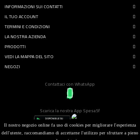
INFORMAZIONI SUI CONTATTI
PET
IL TUO ACCOUNT
FOOD
TERMINI E CONDIZIONI
LA NOSTRA AZIENDA
FRESCHI
PRODOTTI
PIATTI
VEDI LA MAPPA DEL SITO
PRONTI
NEGOZI
E
Contattaci con WhatsApp
CONDIMENTI
CARNE
ORTOFRUTTA
Scarica la nostra App Spesa5f
UOVA
Il nostro negozio online fa uso di cookies per migliorare l'esperienza
PANIFICI
dell'utente, raccomandiamo di accettarne l'utilizzo per sfruttare a pieno