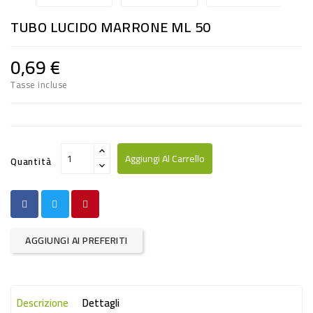
RISO
TUBO LUCIDO MARRONE ML 50
E
FARINA
0,69 €
DIETETICO
Tasse incluse
NATURALI
SNACKS
ALIMENTI
Aggiungi Al Carrello
Quantità
CONSERVATI
CURA
CASA
AGGIUNGI AI PREFERITI
INSETTICIDI
CARTA
Descrizione
Dettagli