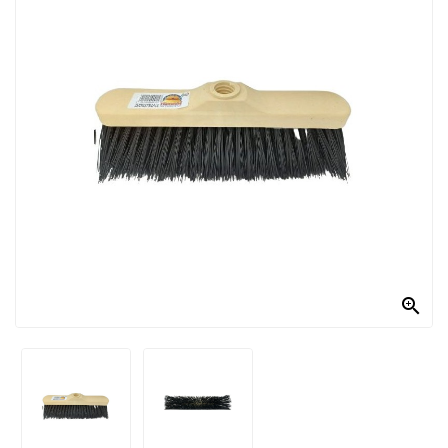
PRODOTTI
PER
CONDIRE
DOLCIARIO
PRODOTTI
DA
FORNO
RICORRENZE
PASQUALI

PREPARATI
ALIMENTI
INFANZIA
PASTA,