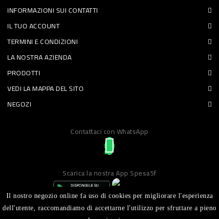
INFORMAZIONI SUI CONTATTI
PET
IL TUO ACCOUNT
FOOD
TERMINI E CONDIZIONI
LA NOSTRA AZIENDA
FRESCHI
PRODOTTI
PIATTI
VEDI LA MAPPA DEL SITO
PRONTI
NEGOZI
E
Contattaci con WhatsApp
CONDIMENTI
CARNE
ORTOFRUTTA
Scarica la nostra App Spesa5f
UOVA
Il nostro negozio online fa uso di cookies per migliorare l'esperienza
PANIFICI
dell'utente, raccomandiamo di accettarne l'utilizzo per sfruttare a pieno