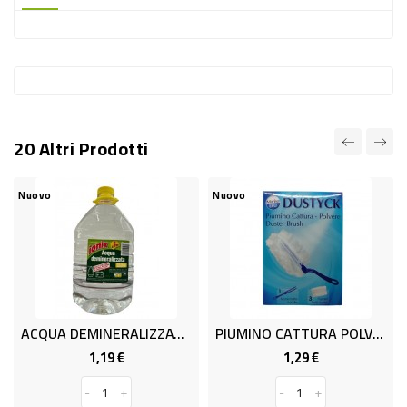
-
PLASTICA
-
AFFINI
LAVAGGIO
20 Altri Prodotti
STOVIGLIE
DEODORANTI
Nuovo
Nuovo
DETERSIVI
TESSUTI
DETERGENTI
SUPERFICI
ACQUA DEMINERALIZZATA IONIX L5
PIUMINO CATTURA POLVE.+ 3 RICA
ACCESSORI
1,19 €
1,29 €
Prezzo
Prezzo
CASA
-
+
-
+