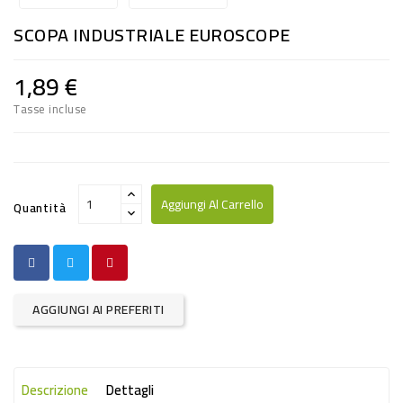
RISO
SCOPA INDUSTRIALE EUROSCOPE
E
FARINA
1,89 €
DIETETICO
Tasse incluse
NATURALI
SNACKS
ALIMENTI
Aggiungi Al Carrello
Quantità
CONSERVATI
CURA
CASA
AGGIUNGI AI PREFERITI
INSETTICIDI
CARTA
Descrizione
Dettagli