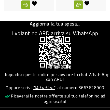
CURA
PERSONA
Aggiorna la tua spesa...
IGIENICO
Il volantino ARD arriva su WhatsApp!
SANITARI
ACCESSORI
PERSONA
PUERICULTURA
IGIENE
Inquadra questo codice per avviare la chat WhatsApp
PERSONA
con ARD!
Oppure scrivi
"Volantino"
al numero
3663628900
PETS
Riceverai le nostre offerte sul tuo telefonino ad
ogni uscita!
PET
ACCESSORI