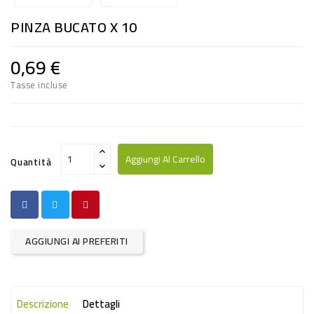
RISO
PINZA BUCATO X 10
E
FARINA
0,69 €
DIETETICO
Tasse incluse
NATURALI
SNACKS
ALIMENTI
Aggiungi Al Carrello
Quantità
CONSERVATI
CURA
CASA
AGGIUNGI AI PREFERITI
INSETTICIDI
CARTA
Descrizione
Dettagli