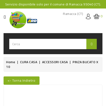
Servizio disponibile solo per il comune di Ramacca 95040 (CT).
CATEGORIA
Ramacca (CT)
0
HOME
BEVANDE
BEVANDE
ANALCOLICHE
BEVANDE
Home
CURA CASA
ACCESSORI CASA
PINZA BUCATO X
10
ALCOLICHE
BEVANDE
<- Torna Indietro
CALDE
Nuovo
FOOD