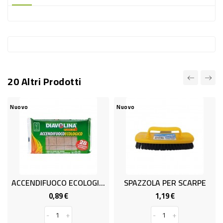
-
PLASTICA
-
AFFINI
LAVAGGIO
20 Altri Prodotti
STOVIGLIE
DEODORANTI
Nuovo
Nuovo
DETERSIVI
TESSUTI
DETERGENTI
SUPERFICI
ACCENDIFUOCO ECOLOGIO X28
SPAZZOLA PER SCARPE
ACCESSORI
0,89 €
1,19 €
Prezzo
Prezzo
CASA
-
+
-
+