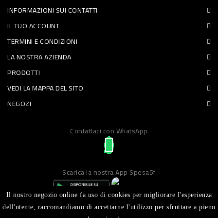
INFORMAZIONI SUI CONTATTI
PET
IL TUO ACCOUNT
FOOD
TERMINI E CONDIZIONI
LA NOSTRA AZIENDA
FRESCHI
PRODOTTI
PIATTI
VEDI LA MAPPA DEL SITO
PRONTI
NEGOZI
E
Contattaci con WhatsApp
CONDIMENTI
CARNE
ORTOFRUTTA
Scarica la nostra App Spesa5f
UOVA
Il nostro negozio online fa uso di cookies per migliorare l'esperienza
PANIFICI
dell'utente, raccomandiamo di accettarne l'utilizzo per sfruttare a pieno