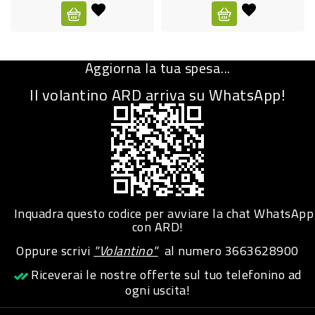
CURA
PERSONA
Aggiorna la tua spesa...
IGIENICO
Il volantino ARD arriva su WhatsApp!
SANITARI
ACCESSORI
PERSONA
PUERICULTURA
IGIENE
Inquadra questo codice per avviare la chat WhatsApp
PERSONA
con ARD!
Oppure scrivi
"Volantino"
al numero
3663628900
PETS
Riceverai le nostre offerte sul tuo telefonino ad
ogni uscita!
PET
ACCESSORI