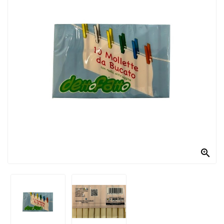
PRODOTTI
PER
CONDIRE
DOLCIARIO
PRODOTTI
DA
FORNO
RICORRENZE
PASQUALI

PREPARATI
ALIMENTI
INFANZIA
PASTA,