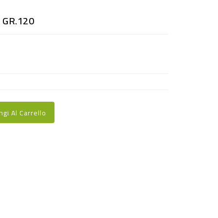
 GR.120
ngi Al Carrello