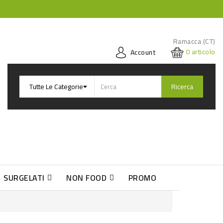
Ramacca (CT)
0
articolo
Account
Ricerca
SURGELATI
NON FOOD
PROMO