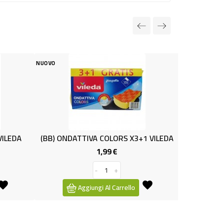
NUOVO
NUOVO
EDA
(BB) ONDATTIVA COLORS X3+1 VILEDA
PIUMINO CA
1,99 €
Prezzo
-
+
Aggiungi Al Carrello
Agg