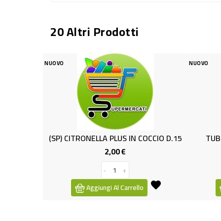
20 Altri Prodotti
OVO
NUOVO
(SP) CITRONELLA PLUS IN COCCIO D.15
TUBO LUCIDO MAR
2,00 €
0,69 €
Prezzo
-
+
-
+
Aggiungi Al Carrello
Aggiungi Al Ca