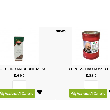
NUOVO
NUOV
RONE ML 50
CERO VOTIVO ROSSO P30
0,85 €
Prezzo
Prezzo
-
+
rrello
Aggiungi Al Carrello