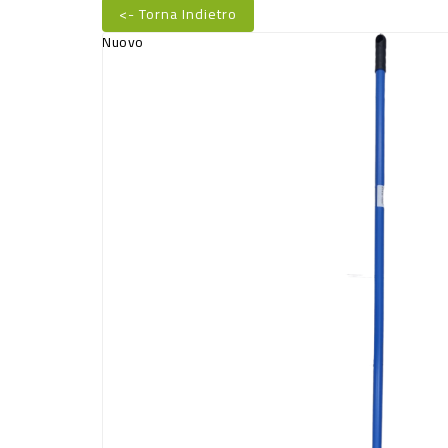
<- Torna Indietro
Nuovo