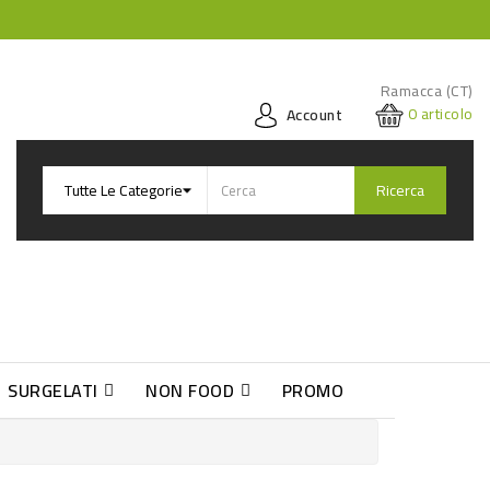
Ramacca (CT)
0
articolo
Account
Ricerca
SURGELATI
NON FOOD
PROMO