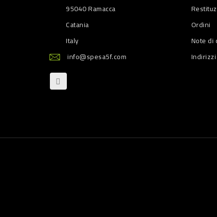
95040 Ramacca
Restitu
Catania
Ordini
Italy
Note di 
info@spesa5f.com
Indirizzi