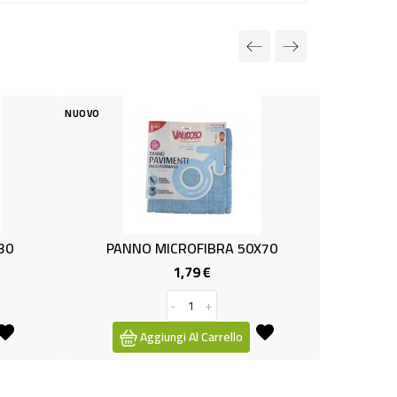
O
NUOVO
PANNO MICROFIBRA 50X70
1,79 €
2,90 €
Prezzo
Pre
-
+
-
+
Aggiungi Al Carrello
Aggiungi Al Carre