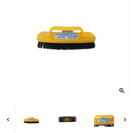
PRODOTTI
PER
CONDIRE
DOLCIARIO
PRODOTTI
DA
FORNO
RICORRENZE
PASQUALI

PREPARATI
ALIMENTI
INFANZIA


PASTA,