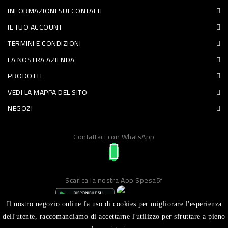
INFORMAZIONI SUI CONTATTI
PET
IL TUO ACCOUNT
FOOD
TERMINI E CONDIZIONI
LA NOSTRA AZIENDA
FRESCHI
PRODOTTI
PIATTI
VEDI LA MAPPA DEL SITO
PRONTI
NEGOZI
E
Contattaci con WhatsApp
CONDIMENTI
CARNE
ORTOFRUTTA
Scarica la nostra App Spesa5f
UOVA
Il nostro negozio online fa uso di cookies per migliorare l'esperienza
PANIFICI
dell'utente, raccomandiamo di accettarne l'utilizzo per sfruttare a pieno