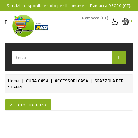
Servizio disponibile solo per il comune di Ramacca 95040 (CT).
CATEGORIA
Ramacca (CT)
0
HOME
BEVANDE
BEVANDE
ANALCOLICHE
BEVANDE
Home
CURA CASA
ACCESSORI CASA
SPAZZOLA PER
SCARPE
ALCOLICHE
BEVANDE
<- Torna Indietro
CALDE
FOOD