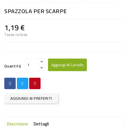
RISO
SPAZZOLA PER SCARPE
E
FARINA
1,19 €
DIETETICO
Tasse incluse
NATURALI
SNACKS
ALIMENTI
Aggiungi Al Carrello
Quantità
CONSERVATI
CURA
CASA
AGGIUNGI AI PREFERITI
INSETTICIDI
CARTA
Descrizione
Dettagli