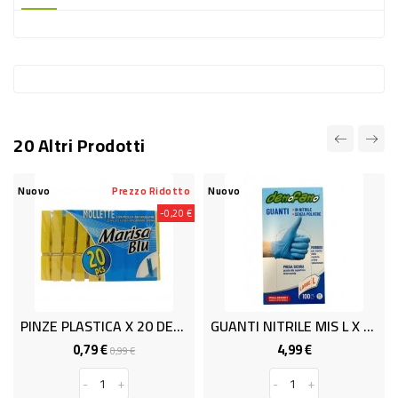
-
PLASTICA
-
AFFINI
LAVAGGIO
20 Altri Prodotti
STOVIGLIE
DEODORANTI
ovo
Prezzo Ridotto
Nuovo
Nuovo
-0,20 €
DETERSIVI
TESSUTI
DETERGENTI
SUPERFICI
PINZE PLASTICA X 20 DETTO FATT
GUANTI NITRILE MIS L X 100 DET
ACCESSORI
0,79 €
4,99 €
Prezzo
Prezzo
Prezzo
0,99 €
base
CASA
-
+
-
+