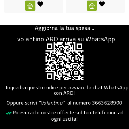
CURA
PERSONA
Aggiorna la tua spesa...
IGIENICO
Il volantino ARD arriva su WhatsApp!
SANITARI
ACCESSORI
PERSONA
PUERICULTURA
IGIENE
Inquadra questo codice per avviare la chat WhatsApp
PERSONA
con ARD!
Oppure scrivi
"Volantino"
al numero
3663628900
PETS
Riceverai le nostre offerte sul tuo telefonino ad
ogni uscita!
PET
ACCESSORI