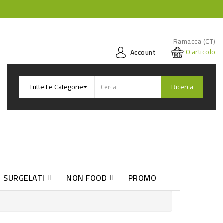
Ramacca (CT)
0
articolo
Account
Ricerca
SURGELATI
NON FOOD
PROMO