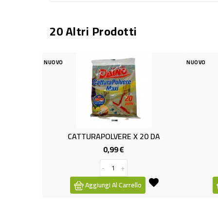
20 Altri Prodotti
NUOVO
NUOVO
CATTURAPOLVERE X 20 DA
FESTONE A
0,99 €
2,29
Prezzo
-
+
-
Aggiungi Al Carrello
Aggiungi Al 