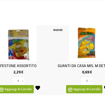
NUOVO
NU
SSORTITO
GUANTI DA CASA MIS. M DETTOFAT
 €
0,69 €
Prezzo
Prezzo
+
-
+
Carrello
Aggiungi Al Carrello