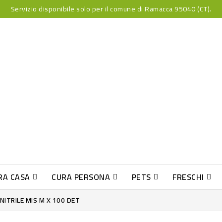
Servizio disponibile solo per il comune di Ramacca 95040 (CT).
RA CASA
CURA PERSONA
PETS
FRESCHI
PESCE INDUST-SUSHI FRESCO
NITRILE MIS M X 100 DET