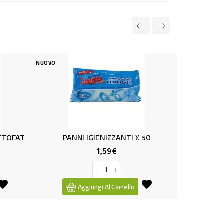
OVO
NUOVO
PANNI IGIENIZZANTI X 50
PANNO MICROFIBRA 
1,59 €
1,79 €
Prezzo
P
-
+
-
+
Aggiungi Al Carrello
Aggiungi Al Car