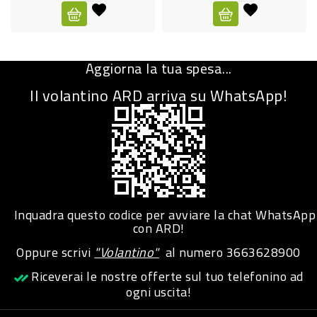
CURA
PERSONA
Aggiorna la tua spesa...
IGIENICO
Il volantino ARD arriva su WhatsApp!
SANITARI
ACCESSORI
PERSONA
PUERICULTURA
IGIENE
Inquadra questo codice per avviare la chat WhatsApp
PERSONA
con ARD!
Oppure scrivi
"Volantino"
al numero
3663628900
PETS
Riceverai le nostre offerte sul tuo telefonino ad
ogni uscita!
PET
ACCESSORI