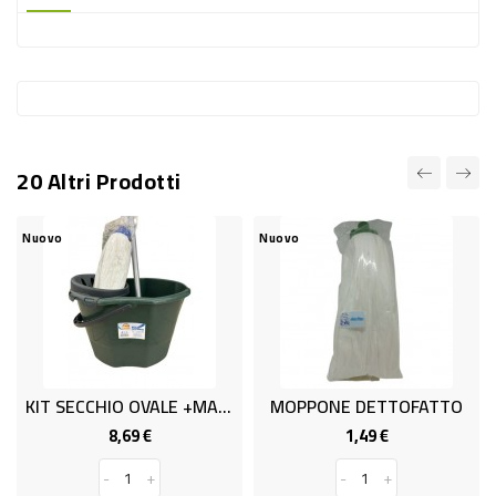
-
PLASTICA
-
AFFINI
LAVAGGIO
20 Altri Prodotti
STOVIGLIE
DEODORANTI
Nuovo
Nuovo
DETERSIVI
TESSUTI
DETERGENTI
SUPERFICI
KIT SECCHIO OVALE +MANICO+MOP
MOPPONE DETTOFATTO
ACCESSORI
8,69 €
1,49 €
Prezzo
Prezzo
CASA
-
+
-
+