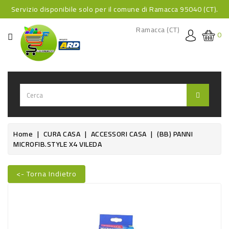
Servizio disponibile solo per il comune di Ramacca 95040 (CT).
CATEGORIA
Ramacca (CT)
0
HOME
BEVANDE
BEVANDE
ANALCOLICHE
BEVANDE
Home
CURA CASA
ACCESSORI CASA
(BB) PANNI
MICROFIB.STYLE X4 VILEDA
ALCOLICHE
BEVANDE
<- Torna Indietro
CALDE
Nuovo
FOOD