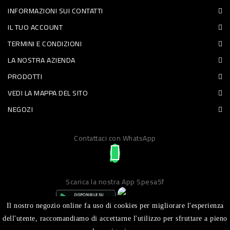
INFORMAZIONI SUI CONTATTI
PET
IL TUO ACCOUNT
FOOD
TERMINI E CONDIZIONI
LA NOSTRA AZIENDA
FRESCHI
PRODOTTI
PIATTI
VEDI LA MAPPA DEL SITO
PRONTI
NEGOZI
E
Contattaci con WhatsApp
CONDIMENTI
CARNE
ORTOFRUTTA
Scarica la nostra App Spesa5f
UOVA
Il nostro negozio online fa uso di cookies per migliorare l'esperienza
PANIFICI
dell'utente, raccomandiamo di accettarne l'utilizzo per sfruttare a pieno