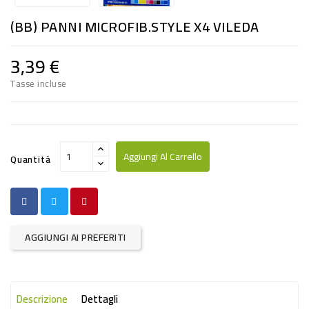
RISO
(BB) PANNI MICROFIB.STYLE X4 VILEDA
E
FARINA
3,39 €
DIETETICO
Tasse incluse
NATURALI
SNACKS
ALIMENTI
Aggiungi Al Carrello
Quantità
CONSERVATI
CURA
CASA
AGGIUNGI AI PREFERITI
INSETTICIDI
CARTA
Descrizione
Dettagli