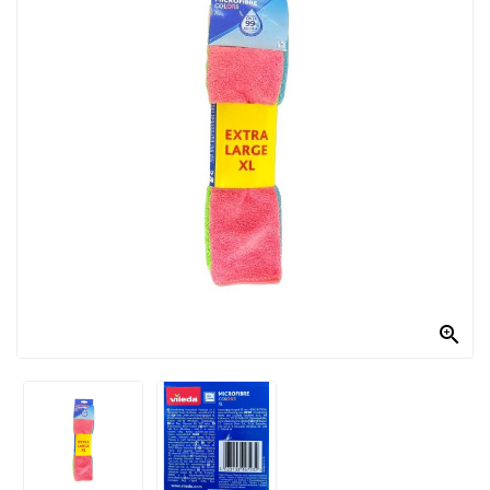
PRODOTTI
PER
CONDIRE
DOLCIARIO
PRODOTTI
DA
FORNO
RICORRENZE
PASQUALI

PREPARATI
ALIMENTI
INFANZIA
PASTA,