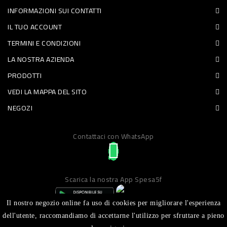
INFORMAZIONI SUI CONTATTI
PET
IL TUO ACCOUNT
FOOD
TERMINI E CONDIZIONI
LA NOSTRA AZIENDA
FRESCHI
PRODOTTI
PIATTI
VEDI LA MAPPA DEL SITO
PRONTI
NEGOZI
E
Contattaci con WhatsApp
CONDIMENTI
CARNE
ORTOFRUTTA
Scarica la nostra App Spesa5f
UOVA
Il nostro negozio online fa uso di cookies per migliorare l'esperienza
PANIFICI
dell'utente, raccomandiamo di accettarne l'utilizzo per sfruttare a pieno