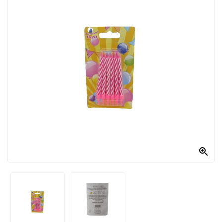
PRODOTTI
PER
CONDIRE
DOLCIARIO
PRODOTTI
DA
FORNO
RICORRENZE
PASQUALI

PREPARATI
ALIMENTI
INFANZIA
PASTA,