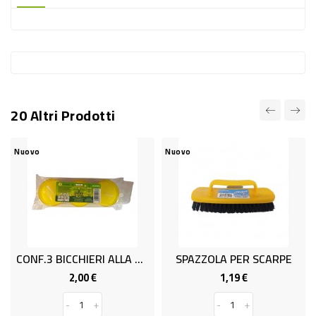
-
PLASTICA
-
AFFINI
LAVAGGIO
20 Altri Prodotti
STOVIGLIE
DEODORANTI
Nuovo
Nuovo
DETERSIVI
TESSUTI
DETERGENTI
SUPERFICI
CONF.3 BICCHIERI ALLA CITRONEL
SPAZZOLA PER SCARPE
ACCESSORI
2,00 €
1,19 €
Prezzo
Prezzo
CASA
-
+
-
+