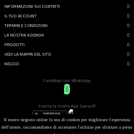
INFORMAZIONI SUI CONTATTI
PET
IL TUO ACCOUNT
FOOD
TERMINI E CONDIZIONI
LA NOSTRA AZIENDA
FRESCHI
PRODOTTI
PIATTI
VEDI LA MAPPA DEL SITO
PRONTI
NEGOZI
E
Contattaci con WhatsApp
CONDIMENTI
CARNE
ORTOFRUTTA
Scarica la nostra App Spesa5f
UOVA
Il nostro negozio online fa uso di cookies per migliorare l'esperienza
PANIFICI
dell'utente, raccomandiamo di accettarne l'utilizzo per sfruttare a pieno