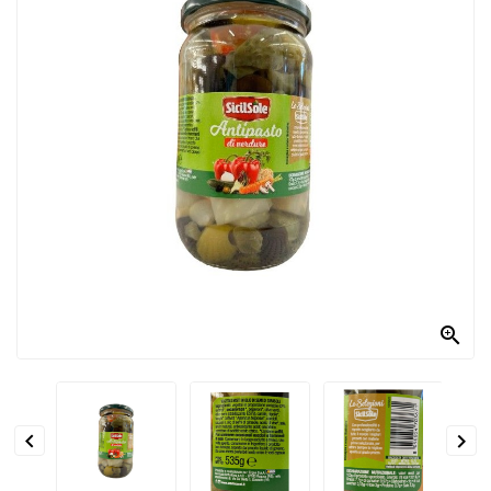
PRODOTTI
PER
CONDIRE
DOLCIARIO
PRODOTTI
DA
FORNO
RICORRENZE
PASQUALI

PREPARATI
ALIMENTI
INFANZIA


PASTA,