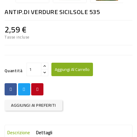
RISO
ANTIP.DI VERDURE SICILSOLE 535
E
FARINA
2,59 €
DIETETICO
Tasse incluse
NATURALI
SNACKS
ALIMENTI
Aggiungi Al Carrello
Quantità
CONSERVATI
CURA
CASA
AGGIUNGI AI PREFERITI
INSETTICIDI
CARTA
Descrizione
Dettagli