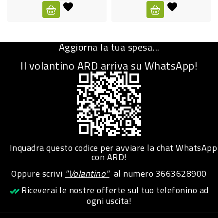
CURA
PERSONA
Aggiorna la tua spesa...
IGIENICO
Il volantino ARD arriva su WhatsApp!
SANITARI
ACCESSORI
PERSONA
PUERICULTURA
IGIENE
Inquadra questo codice per avviare la chat WhatsApp
PERSONA
con ARD!
Oppure scrivi
"Volantino"
al numero
3663628900
PETS
Riceverai le nostre offerte sul tuo telefonino ad
ogni uscita!
PET
ACCESSORI