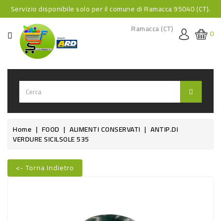
Servizio disponibile solo per il comune di Ramacca 95040 (CT).
CATEGORIA
Ramacca (CT)
0
HOME
BEVANDE
BEVANDE
ANALCOLICHE
BEVANDE
Home
FOOD
ALIMENTI CONSERVATI
ANTIP.DI
VERDURE SICILSOLE 535
ALCOLICHE
BEVANDE
<- Torna Indietro
CALDE
Nuovo
FOOD