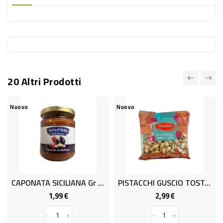
-
PLASTICA
-
AFFINI
LAVAGGIO
20 Altri Prodotti
STOVIGLIE
DEODORANTI
Nuovo
Nuovo
DETERSIVI
TESSUTI
DETERGENTI
SUPERFICI
CAPONATA SICILIANA Gr 190
PISTACCHI GUSCIO TOSTATI GR175
ACCESSORI
1,99 €
2,99 €
Prezzo
Prezzo
CASA
-
+
-
+