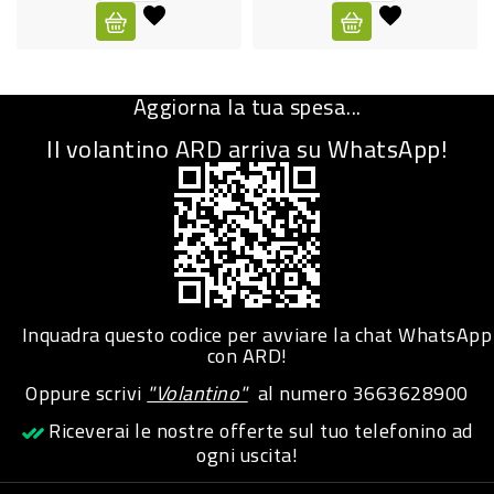
CURA
PERSONA
Aggiorna la tua spesa...
IGIENICO
Il volantino ARD arriva su WhatsApp!
SANITARI
ACCESSORI
PERSONA
PUERICULTURA
IGIENE
Inquadra questo codice per avviare la chat WhatsApp
PERSONA
con ARD!
Oppure scrivi
"Volantino"
al numero
3663628900
PETS
Riceverai le nostre offerte sul tuo telefonino ad
ogni uscita!
PET
ACCESSORI