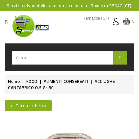
Servizio disponibile solo per il comune di Ramacca 95040 (CT).
CATEGORIA
Ramacca (CT)
0
HOME
BEVANDE
BEVANDE
ANALCOLICHE
BEVANDE
Home
FOOD
ALIMENTI CONSERVATI
ACCIUGHE
CANTABRICO O.S.gr.80
ALCOLICHE
BEVANDE
<- Torna Indietro
CALDE
Nuovo
FOOD