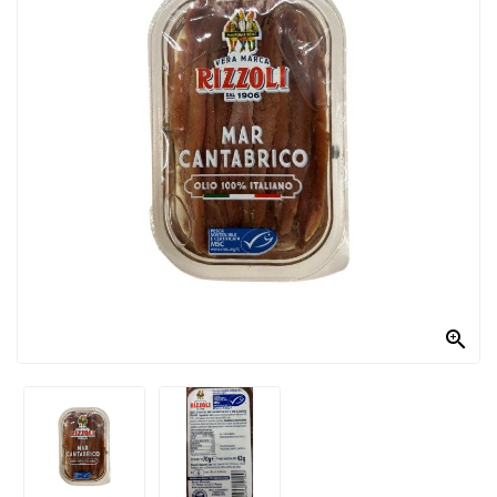
PRODOTTI
PER
CONDIRE
DOLCIARIO
PRODOTTI
DA
FORNO
RICORRENZE
PASQUALI

PREPARATI
ALIMENTI
INFANZIA
PASTA,