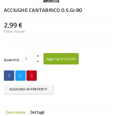
RISO
ACCIUGHE CANTABRICO O.S.gr.80
E
FARINA
2,99 €
DIETETICO
Tasse incluse
NATURALI
SNACKS
ALIMENTI
Aggiungi Al Carrello
Quantità
CONSERVATI
CURA
CASA
AGGIUNGI AI PREFERITI
INSETTICIDI
CARTA
Descrizione
Dettagli