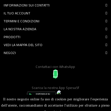
INFORMAZIONI SUI CONTATTI
PET
IL TUO ACCOUNT
FOOD
TERMINI E CONDIZIONI
LA NOSTRA AZIENDA
FRESCHI
PRODOTTI
PIATTI
VEDI LA MAPPA DEL SITO
PRONTI
NEGOZI
E
Contattaci con WhatsApp
CONDIMENTI
CARNE
ORTOFRUTTA
Scarica la nostra App Spesa5f
UOVA
Il nostro negozio online fa uso di cookies per migliorare l'esperienza
PANIFICI
dell'utente, raccomandiamo di accettarne l'utilizzo per sfruttare a pieno