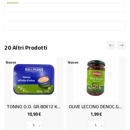
-
PLASTICA
-
AFFINI
LAVAGGIO
20 Altri Prodotti
STOVIGLIE
DEODORANTI
Nuovo
Nuovo
DETERSIVI
TESSUTI
DETERGENTI
SUPERFICI
TONNO O.O. GR.80X12 KALLIMANIS
OLIVE LECCINO DENOC.GR.280
ACCESSORI
10,99 €
1,99 €
Prezzo
Prezzo
CASA
-
+
-
+