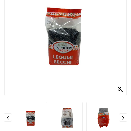
PRODOTTI
PER
CONDIRE
DOLCIARIO
PRODOTTI
DA
FORNO
RICORRENZE
PASQUALI

PREPARATI
ALIMENTI
INFANZIA


PASTA,