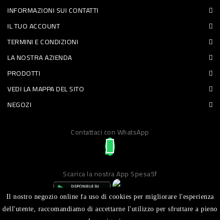
INFORMAZIONI SUI CONTATTI
PET
IL TUO ACCOUNT
FOOD
TERMINI E CONDIZIONI
LA NOSTRA AZIENDA
FRESCHI
PRODOTTI
PIATTI
VEDI LA MAPPA DEL SITO
PRONTI
NEGOZI
E
Contattaci con WhatsApp
CONDIMENTI
CARNE
ORTOFRUTTA
Scarica la nostra App Spesa5f
UOVA
Il nostro negozio online fa uso di cookies per migliorare l'esperienza
PANIFICI
dell'utente, raccomandiamo di accettarne l'utilizzo per sfruttare a pieno