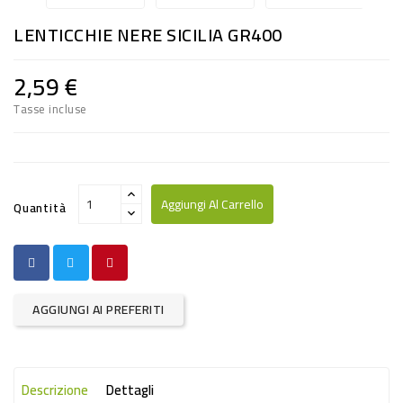
RISO
LENTICCHIE NERE SICILIA GR400
E
FARINA
2,59 €
DIETETICO
Tasse incluse
NATURALI
SNACKS
ALIMENTI
Aggiungi Al Carrello
Quantità
CONSERVATI
CURA
CASA
AGGIUNGI AI PREFERITI
INSETTICIDI
CARTA
Descrizione
Dettagli