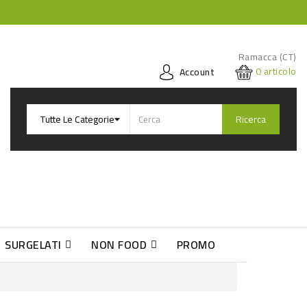
Ramacca (CT)
0
articolo
Account
Ricerca
SURGELATI
NON FOOD
PROMO