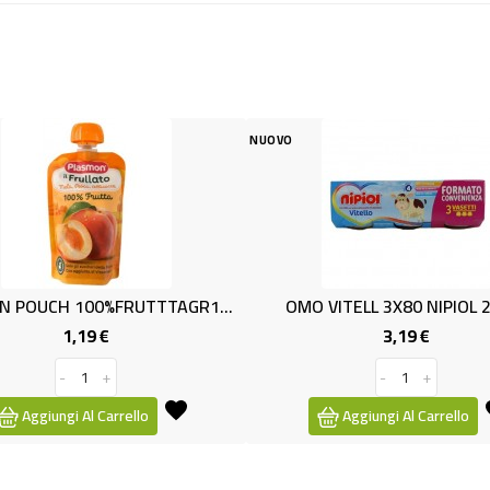
NUOVO
NUOVO
PLASMON POUCH 100%FRUTTTAGR100
OMO VITELL 3X80 NIPIOL 240gr
CREMA DI
3,19 €
Prezzo
-
+
Aggiungi Al Carrello
Ag