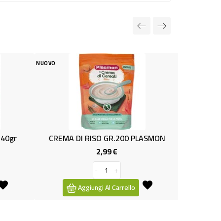
NUOVO
 RISO GR.200 PLASMON
NIPIOL POUCH MELA GR.85
2,99 €
0,99 €
Prezzo
Prezzo
-
+
-
+
giungi Al Carrello
Aggiungi Al Carrello