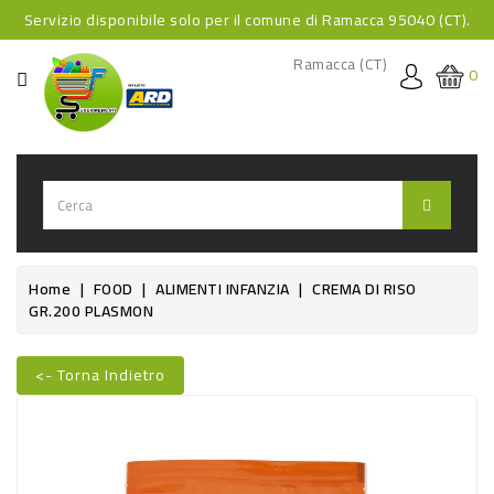
Servizio disponibile solo per il comune di Ramacca 95040 (CT).
CATEGORIA
Ramacca (CT)
0
HOME
BEVANDE
BEVANDE
ANALCOLICHE
BEVANDE
Home
FOOD
ALIMENTI INFANZIA
CREMA DI RISO
GR.200 PLASMON
ALCOLICHE
BEVANDE
<- Torna Indietro
CALDE
Nuovo
FOOD