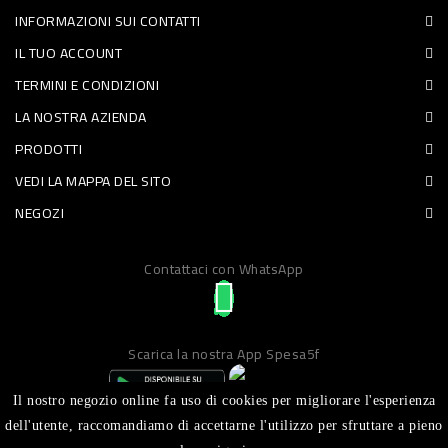
INFORMAZIONI SUI CONTATTI
PET
IL TUO ACCOUNT
FOOD
TERMINI E CONDIZIONI
LA NOSTRA AZIENDA
FRESCHI
PRODOTTI
PIATTI
VEDI LA MAPPA DEL SITO
PRONTI
NEGOZI
E
Contattaci con WhatsApp
CONDIMENTI
CARNE
ORTOFRUTTA
Scarica la nostra App Spesa5f
UOVA
Il nostro negozio online fa uso di cookies per migliorare l'esperienza
PANIFICI
dell'utente, raccomandiamo di accettarne l'utilizzo per sfruttare a pieno