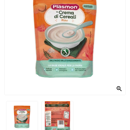
PRODOTTI
PER
CONDIRE
DOLCIARIO
PRODOTTI
DA
FORNO
RICORRENZE
PASQUALI

PREPARATI
ALIMENTI
INFANZIA
PASTA,