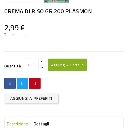
RISO
CREMA DI RISO GR.200 PLASMON
E
FARINA
2,99 €
DIETETICO
Tasse incluse
NATURALI
SNACKS
ALIMENTI
Aggiungi Al Carrello
Quantità
CONSERVATI
CURA
CASA
AGGIUNGI AI PREFERITI
INSETTICIDI
CARTA
Descrizione
Dettagli