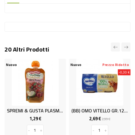
-
PLASTICA
-
AFFINI
LAVAGGIO
20 Altri Prodotti
STOVIGLIE
DEODORANTI
Nuovo
Nuovo
Prezzo Ridotto
-0,30 €
DETERSIVI
TESSUTI
DETERGENTI
SUPERFICI
SPREMI & GUSTA PLASM.M/FRA 100
(BB) OMO VITELLO GR.120x2 MELLIN
ACCESSORI
1,29 €
2,69 €
Prezzo
Prezzo
Prezzo
2,99 €
base
CASA
-
+
-
+