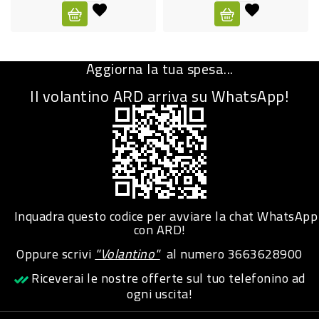
CURA
PERSONA
Aggiorna la tua spesa...
IGIENICO
Il volantino ARD arriva su WhatsApp!
SANITARI
ACCESSORI
PERSONA
PUERICULTURA
IGIENE
Inquadra questo codice per avviare la chat WhatsApp
PERSONA
con ARD!
Oppure scrivi
"Volantino"
al numero
3663628900
PETS
Riceverai le nostre offerte sul tuo telefonino ad
ogni uscita!
PET
ACCESSORI