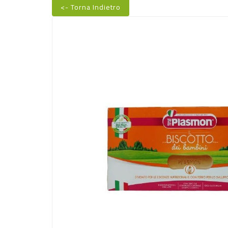
<- Torna Indietro
Nuovo