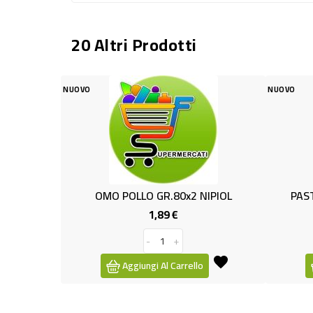
20 Altri Prodotti
NUOVO
MO POLLO GR.80x2 NIPIOL
PASTINA SEMINI GR.300 
1,89 €
1,49 €
Prezzo
Prezzo
-
+
-
+
Aggiungi Al Carrello
Aggiungi Al Carrello