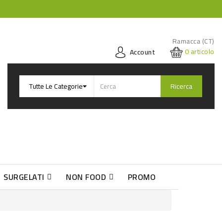
Ramacca (CT)
0
articolo
Account
Ricerca
SURGELATI
NON FOOD
PROMO