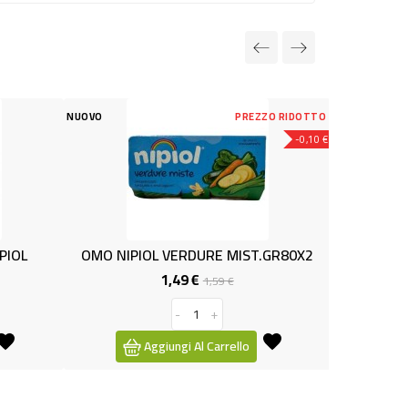
PREZZO RIDOTTO
NUOVO
-0,10 €
PIOL VERDURE MIST.GR80X2
OMO VITELL 3X80 NIPIOL 2
1,49 €
3,19 €
Prezzo
Prezzo
Prezzo
1,59 €
base
-
+
-
+
Aggiungi Al Carrello
Aggiungi Al Carrello