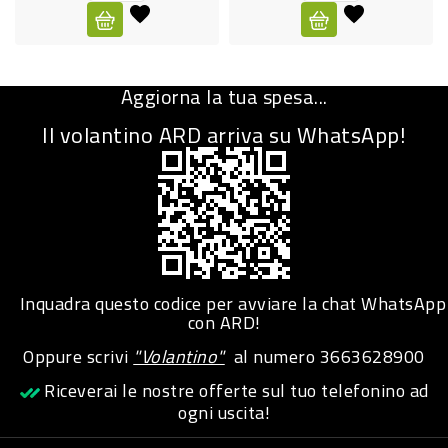
CURA
PERSONA
Aggiorna la tua spesa...
IGIENICO
Il volantino ARD arriva su WhatsApp!
SANITARI
ACCESSORI
PERSONA
PUERICULTURA
IGIENE
Inquadra questo codice per avviare la chat WhatsApp
PERSONA
con ARD!
Oppure scrivi
"Volantino"
al numero
3663628900
PETS
Riceverai le nostre offerte sul tuo telefonino ad
ogni uscita!
PET
ACCESSORI