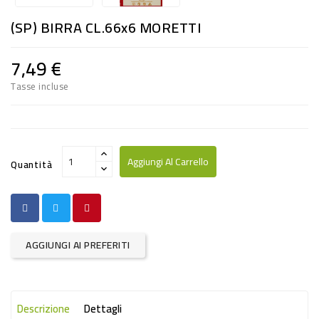
RISO
(SP) BIRRA CL.66x6 MORETTI
E
FARINA
7,49 €
DIETETICO
Tasse incluse
NATURALI
SNACKS
ALIMENTI
Aggiungi Al Carrello
Quantità
CONSERVATI
CURA
CASA
AGGIUNGI AI PREFERITI
INSETTICIDI
CARTA
Descrizione
Dettagli