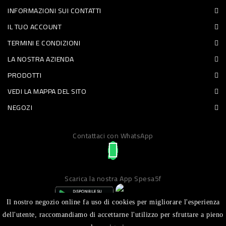
INFORMAZIONI SUI CONTATTI
PET
IL TUO ACCOUNT
FOOD
TERMINI E CONDIZIONI
LA NOSTRA AZIENDA
FRESCHI
PRODOTTI
PIATTI
VEDI LA MAPPA DEL SITO
PRONTI
NEGOZI
E
Contattaci con WhatsApp
CONDIMENTI
CARNE
ORTOFRUTTA
Scarica la nostra App Spesa5f
UOVA
Il nostro negozio online fa uso di cookies per migliorare l'esperienza
PANIFICI
dell'utente, raccomandiamo di accettarne l'utilizzo per sfruttare a pieno