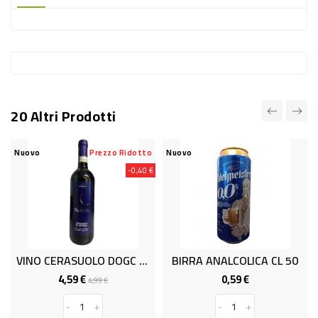
-
PLASTICA
-
AFFINI
LAVAGGIO
20 Altri Prodotti
STOVIGLIE
DEODORANTI
Nuovo
Prezzo Ridotto
Nuovo
-0,40 €
DETERSIVI
TESSUTI
DETERGENTI
SUPERFICI
VINO CERASUOLO DOGC ML 750
BIRRA ANALCOLICA CL 50
ACCESSORI
4,59 €
0,59 €
Prezzo
Prezzo
Prezzo
4,99 €
base
CASA
-
+
-
+