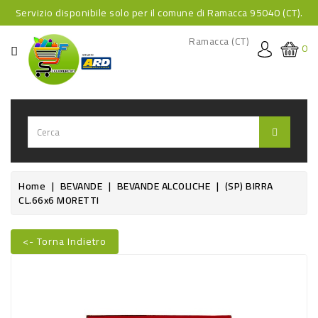
Servizio disponibile solo per il comune di Ramacca 95040 (CT).
CATEGORIA
Ramacca (CT)
0
HOME
BEVANDE
BEVANDE
ANALCOLICHE
BEVANDE
Home
BEVANDE
BEVANDE ALCOLICHE
(SP) BIRRA
CL.66x6 MORETTI
ALCOLICHE
BEVANDE
<- Torna Indietro
CALDE
Nuovo
FOOD