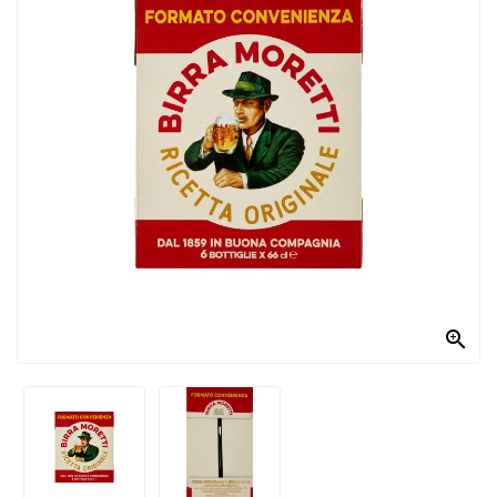
PRODOTTI
PER
CONDIRE
DOLCIARIO
PRODOTTI
DA
FORNO
RICORRENZE
PASQUALI

PREPARATI
ALIMENTI
INFANZIA
PASTA,