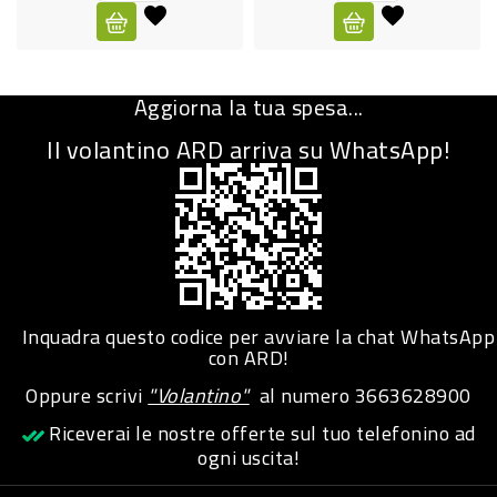
CURA
PERSONA
Aggiorna la tua spesa...
IGIENICO
Il volantino ARD arriva su WhatsApp!
SANITARI
ACCESSORI
PERSONA
PUERICULTURA
IGIENE
Inquadra questo codice per avviare la chat WhatsApp
PERSONA
con ARD!
Oppure scrivi
"Volantino"
al numero
3663628900
PETS
Riceverai le nostre offerte sul tuo telefonino ad
ogni uscita!
PET
ACCESSORI