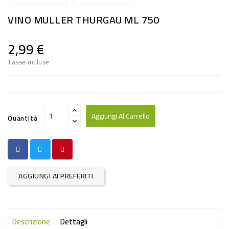
RISO
VINO MULLER THURGAU ML 750
E
FARINA
2,99 €
DIETETICO
Tasse incluse
NATURALI
SNACKS
ALIMENTI
Aggiungi Al Carrello
Quantità
CONSERVATI
CURA
CASA
AGGIUNGI AI PREFERITI
INSETTICIDI
CARTA
Descrizione
Dettagli