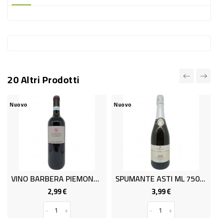
-
PLASTICA
-
AFFINI
LAVAGGIO
20 Altri Prodotti
STOVIGLIE
DEODORANTI
Nuovo
Nuovo
Nu
DETERSIVI
TESSUTI
DETERGENTI
SUPERFICI
VINO BARBERA PIEMONTE ML 750
SPUMANTE ASTI ML 750 7%
ACCESSORI
2,99 €
3,99 €
Prezzo
Prezzo
CASA
-
+
-
+