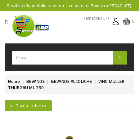
Servizio disponibile solo per il comune di Ramacca 95040 (CT).
CATEGORIA
Ramacca (CT)
0
HOME
BEVANDE
BEVANDE
ANALCOLICHE
BEVANDE
Home
BEVANDE
BEVANDE ALCOLICHE
VINO MULLER
THURGAU ML 750
ALCOLICHE
BEVANDE
<- Torna Indietro
CALDE
FOOD