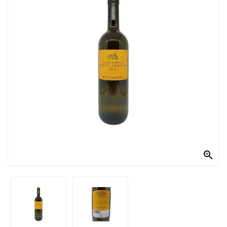
PRODOTTI
PER
CONDIRE
DOLCIARIO
PRODOTTI
DA
FORNO
RICORRENZE
PASQUALI

PREPARATI
ALIMENTI
INFANZIA
PASTA,