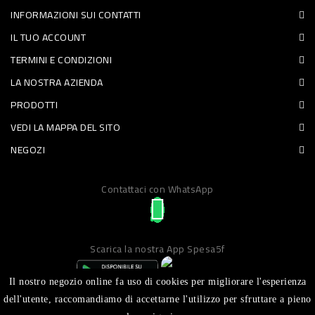
INFORMAZIONI SUI CONTATTI
PET
IL TUO ACCOUNT
FOOD
TERMINI E CONDIZIONI
LA NOSTRA AZIENDA
FRESCHI
PRODOTTI
PIATTI
VEDI LA MAPPA DEL SITO
PRONTI
NEGOZI
E
Contattaci con WhatsApp
CONDIMENTI
CARNE
ORTOFRUTTA
Scarica la nostra App Spesa5f
UOVA
Il nostro negozio online fa uso di cookies per migliorare l'esperienza
PANIFICI
dell'utente, raccomandiamo di accettarne l'utilizzo per sfruttare a pieno