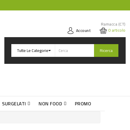
Ramacca (CT)
0
articolo
Account
Ricerca
SURGELATI
NON FOOD
PROMO