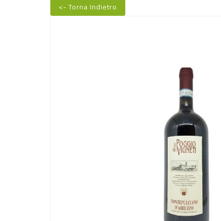
<- Torna Indietro
Nuovo