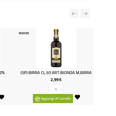
NUOVO
RA CL.50 ART.BIONDA M.BIRRA
(SP) SPUM.ASTI DOCG MARTINI
2,99 €
7,99 €
Prezzo
Prezzo
-
+
-
+
Aggiungi Al Carrello
Aggiungi Al Carrello