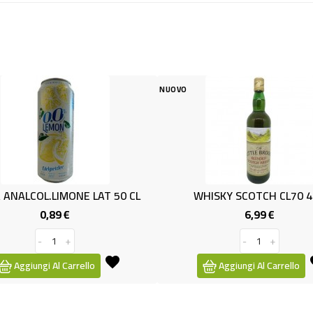
NUOVO
NUOVO
T 50 CL
WHISKY SCOTCH CL70 40%
(SP) BIR
6,99 €
Prezzo
-
+
Aggiungi Al Carrello