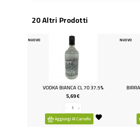
20 Altri Prodotti
NUOVO
ODKA BIANCA CL 70 37.5%
BIRRA ANALCOL.LIMONE LA
5,69 €
0,89 €
Prezzo
Prezzo
-
+
-
+
Aggiungi Al Carrello
Aggiungi Al Carrello