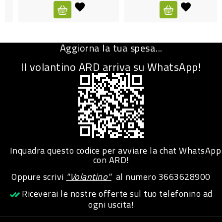
CURA
PERSONA
Aggiorna la tua spesa...
IGIENICO
Il volantino ARD arriva su WhatsApp!
SANITARI
ACCESSORI
PERSONA
PUERICULTURA
IGIENE
Inquadra questo codice per avviare la chat WhatsApp
PERSONA
con ARD!
Oppure scrivi
"Volantino"
al numero
3663628900
PETS
Riceverai le nostre offerte sul tuo telefonino ad
ogni uscita!
PET
ACCESSORI