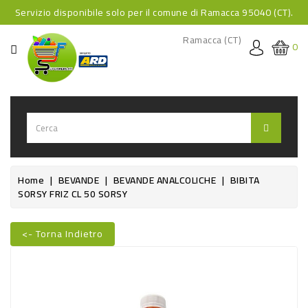
Servizio disponibile solo per il comune di Ramacca 95040 (CT).
CATEGORIA
Ramacca (CT)
0
HOME
BEVANDE
BEVANDE
ANALCOLICHE
BEVANDE
Home
BEVANDE
BEVANDE ANALCOLICHE
BIBITA
SORSY FRIZ CL 50 SORSY
ALCOLICHE
BEVANDE
<- Torna Indietro
CALDE
Nuovo
FOOD