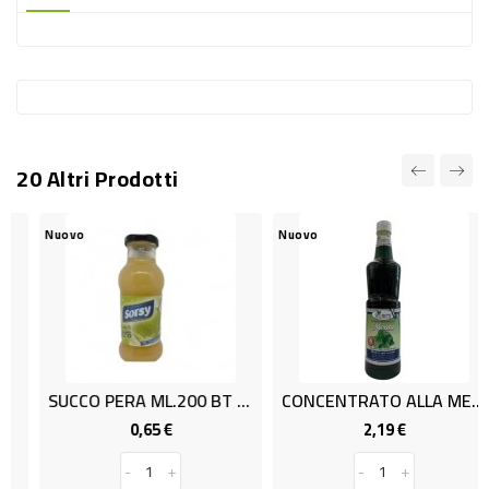
-
PLASTICA
-
AFFINI
LAVAGGIO
20 Altri Prodotti
STOVIGLIE
DEODORANTI
Nuovo
Nuovo
DETERSIVI
TESSUTI
DETERGENTI
SUPERFICI
SUCCO PERA ML.200 BT SORSY
CONCENTRATO ALLA MENTA CL.75
ACCESSORI
0,65 €
2,19 €
Prezzo
Prezzo
CASA
-
+
-
+