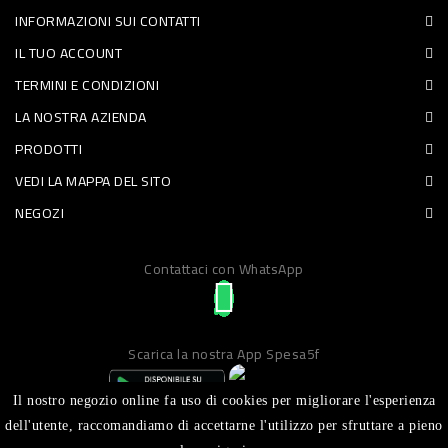
INFORMAZIONI SUI CONTATTI
PET
IL TUO ACCOUNT
FOOD
TERMINI E CONDIZIONI
LA NOSTRA AZIENDA
FRESCHI
PRODOTTI
PIATTI
VEDI LA MAPPA DEL SITO
PRONTI
NEGOZI
E
Contattaci con WhatsApp
CONDIMENTI
CARNE
ORTOFRUTTA
Scarica la nostra App Spesa5f
UOVA
Il nostro negozio online fa uso di cookies per migliorare l'esperienza
PANIFICI
dell'utente, raccomandiamo di accettarne l'utilizzo per sfruttare a pieno