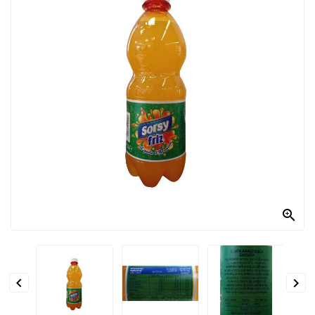
PRODOTTI
PER
CONDIRE
DOLCIARIO
PRODOTTI
DA
FORNO
RICORRENZE
PASQUALI

PREPARATI
ALIMENTI
INFANZIA


PASTA,