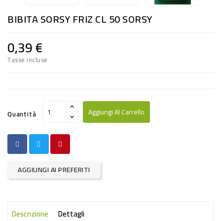
RISO
BIBITA SORSY FRIZ CL 50 SORSY
E
FARINA
0,39 €
DIETETICO
Tasse incluse
NATURALI
SNACKS
ALIMENTI
Aggiungi Al Carrello
Quantità
CONSERVATI
CURA
CASA
AGGIUNGI AI PREFERITI
INSETTICIDI
CARTA
Descrizione
Dettagli