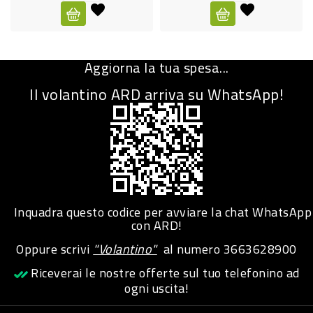
CURA
PERSONA
Aggiorna la tua spesa...
IGIENICO
Il volantino ARD arriva su WhatsApp!
SANITARI
ACCESSORI
PERSONA
PUERICULTURA
IGIENE
Inquadra questo codice per avviare la chat WhatsApp
PERSONA
con ARD!
Oppure scrivi
"Volantino"
al numero
3663628900
PETS
Riceverai le nostre offerte sul tuo telefonino ad
ogni uscita!
PET
ACCESSORI