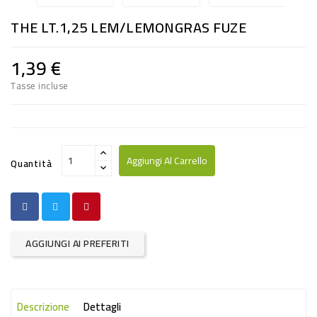
RISO
THE LT.1,25 LEM/LEMONGRAS FUZE
E
FARINA
1,39 €
DIETETICO
Tasse incluse
NATURALI
SNACKS
ALIMENTI
Aggiungi Al Carrello
Quantità
CONSERVATI
CURA
CASA
AGGIUNGI AI PREFERITI
INSETTICIDI
CARTA
Descrizione
Dettagli