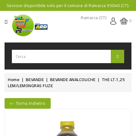
Servizio disponibile solo per il comune di Ramacca 95040 (CT).
CATEGORIA
Ramacca (CT)
0
HOME
BEVANDE
BEVANDE
ANALCOLICHE
BEVANDE
Home
BEVANDE
BEVANDE ANALCOLICHE
THE LT.1,25
LEM/LEMONGRAS FUZE
ALCOLICHE
BEVANDE
<- Torna Indietro
CALDE
Nuovo
FOOD