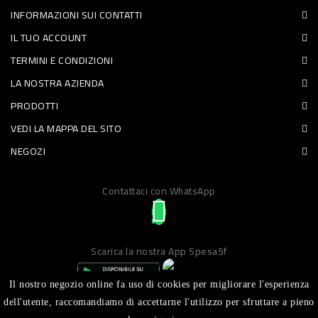
INFORMAZIONI SUI CONTATTI
PET
IL TUO ACCOUNT
FOOD
TERMINI E CONDIZIONI
LA NOSTRA AZIENDA
FRESCHI
PRODOTTI
PIATTI
VEDI LA MAPPA DEL SITO
PRONTI
NEGOZI
E
Contattaci con WhatsApp
CONDIMENTI
CARNE
ORTOFRUTTA
Scarica la nostra App Spesa5f
UOVA
Il nostro negozio online fa uso di cookies per migliorare l'esperienza
PANIFICI
dell'utente, raccomandiamo di accettarne l'utilizzo per sfruttare a pieno