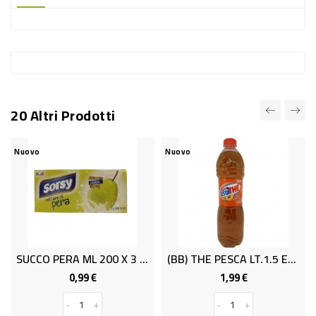
-
PLASTICA
-
AFFINI
LAVAGGIO
20 Altri Prodotti
STOVIGLIE
DEODORANTI
Nuovo
Nuovo
N
DETERSIVI
TESSUTI
DETERGENTI
SUPERFICI
SUCCO PERA ML 200 X 3 SORSY
(BB) THE PESCA LT.1.5 ESTATHE
ACCESSORI
0,99 €
1,99 €
Prezzo
Prezzo
CASA
-
+
-
+