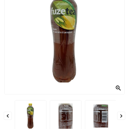
PRODOTTI
PER
CONDIRE
DOLCIARIO
PRODOTTI
DA
FORNO
RICORRENZE
PASQUALI

PREPARATI
ALIMENTI
INFANZIA


PASTA,