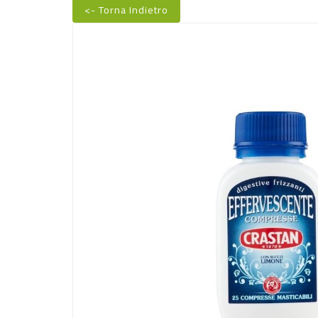
<- Torna Indietro
Nuovo