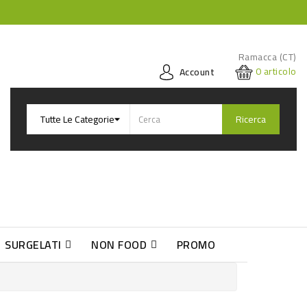
Ramacca (CT)
0
articolo
Account
Ricerca
SURGELATI
NON FOOD
PROMO