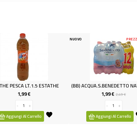
NUOVO
PREZZO
HE PESCA LT.1.5 ESTATHE
1,99 €
1,99 €
Prezzo
Prezzo
Prezzo
2,49 €
base
-
+
-
+
Aggiungi Al Carrello
Aggiungi Al Carrello