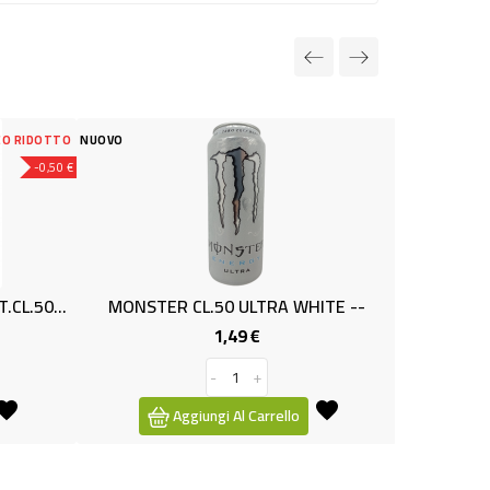
 RIDOTTO
NUOVO
NUOVO
-0,50 €
(BB) ACQUA.S.BENEDETTO NAT.CL.50X12
MONSTER CL.50 ULTRA WHITE --
(BB) CHINO
1,49 €
Prezzo
-
+
Aggiungi Al Carrello
Ag