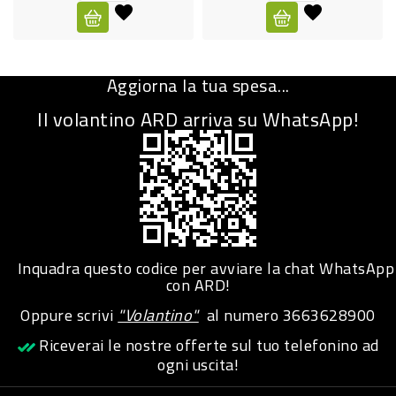
CURA
PERSONA
Aggiorna la tua spesa...
IGIENICO
Il volantino ARD arriva su WhatsApp!
SANITARI
ACCESSORI
PERSONA
PUERICULTURA
IGIENE
Inquadra questo codice per avviare la chat WhatsApp
PERSONA
con ARD!
Oppure scrivi
"Volantino"
al numero
3663628900
PETS
Riceverai le nostre offerte sul tuo telefonino ad
ogni uscita!
PET
ACCESSORI