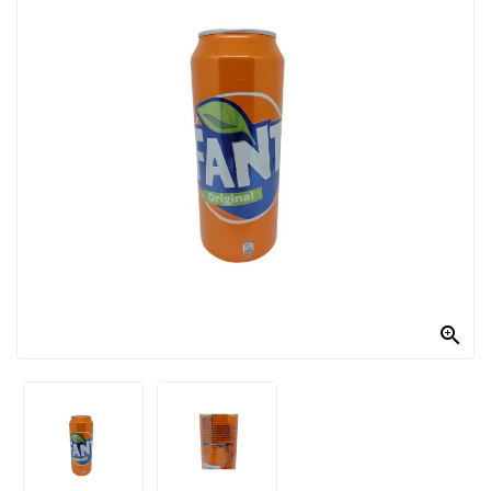
PRODOTTI
PER
CONDIRE
DOLCIARIO
PRODOTTI
DA
FORNO
RICORRENZE
PASQUALI

PREPARATI
ALIMENTI
INFANZIA
PASTA,