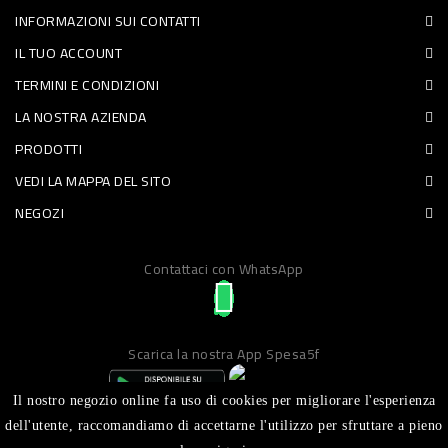
INFORMAZIONI SUI CONTATTI
PET
IL TUO ACCOUNT
FOOD
TERMINI E CONDIZIONI
LA NOSTRA AZIENDA
FRESCHI
PRODOTTI
PIATTI
VEDI LA MAPPA DEL SITO
PRONTI
NEGOZI
E
Contattaci con WhatsApp
CONDIMENTI
CARNE
ORTOFRUTTA
Scarica la nostra App Spesa5f
UOVA
Il nostro negozio online fa uso di cookies per migliorare l'esperienza
PANIFICI
dell'utente, raccomandiamo di accettarne l'utilizzo per sfruttare a pieno