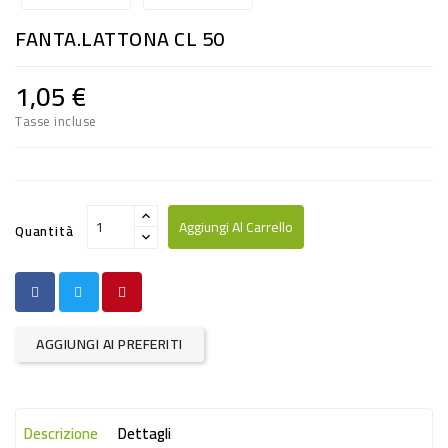
RISO
FANTA.LATTONA CL 50
E
FARINA
1,05 €
DIETETICO
Tasse incluse
NATURALI
SNACKS
ALIMENTI
Aggiungi Al Carrello
Quantità
CONSERVATI
CURA
CASA
AGGIUNGI AI PREFERITI
INSETTICIDI
CARTA
Descrizione
Dettagli