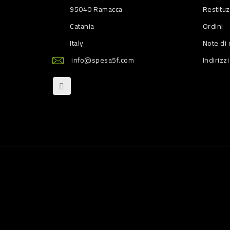
95040 Ramacca
Restitu
Catania
Ordini
Italy
Note di 
info@spesa5f.com
Indirizzi