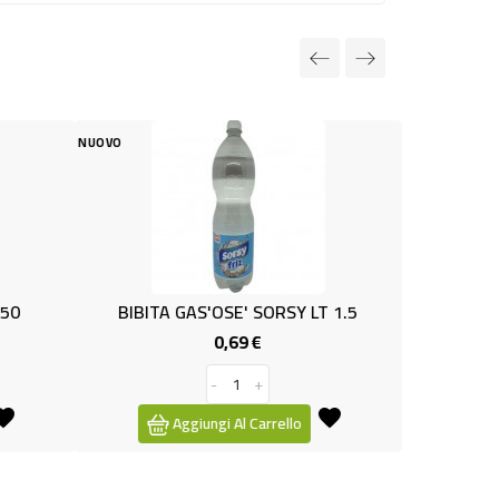
NUOVO
NUOVO
LT 1.5
SCHWEPPES TONICA ZERO LT 0.50
0,79 €
Prezzo
-
+
Aggiungi Al Carrello