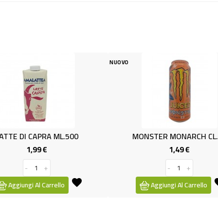
NUOVO
MONSTER MONARCH CL.50
BIBITA GAS'OSE' SORSY 
1,49 €
0,69 €
Prezzo
Prezzo
-
+
-
+
Aggiungi Al Carrello
Aggiungi Al Carrello