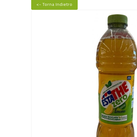
<- Torna Indietro
Nuovo