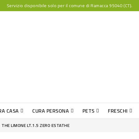
Servizio disponibile solo per il comune di Ramacca 95040 (CT).
RA CASA
CURA PERSONA
PETS
FRESCHI
PESCE INDUST-SUSHI FRESCO
) THE LIMONE LT.1.5 ZERO ESTATHE