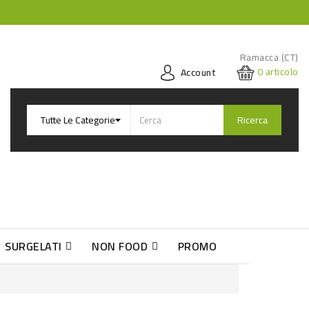
Ramacca (CT)
0
articolo
Account
Ricerca
SURGELATI
NON FOOD
PROMO