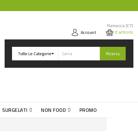
Ramacca (CT)
0
articolo
Account
Ricerca
SURGELATI
NON FOOD
PROMO