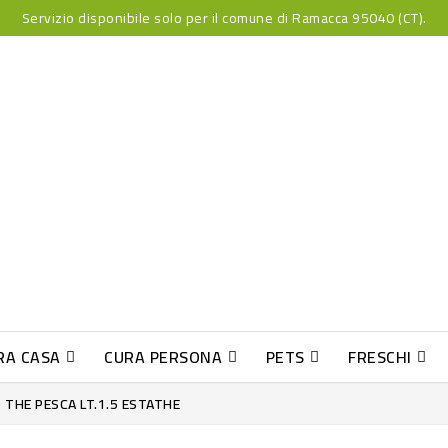
Servizio disponibile solo per il comune di Ramacca 95040 (CT).
RA CASA
CURA PERSONA
PETS
FRESCHI
PESCE INDUST-SUSHI FRESCO
) THE PESCA LT.1.5 ESTATHE