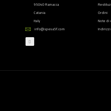
95040 Ramacca
Restitu
Catania
Ordini
Italy
Note di 
info@spesa5f.com
Indirizzi