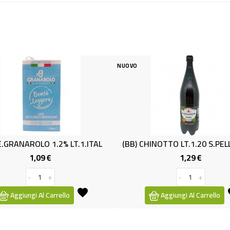
NUOVO
ROLO 1.2% LT.1.ITAL
(BB) CHINOTTO LT.1.20 S.PELLEGRIN
1,09 €
1,29 €
Prezzo
Prezzo
-
+
-
+
ngi Al Carrello
Aggiungi Al Carrello