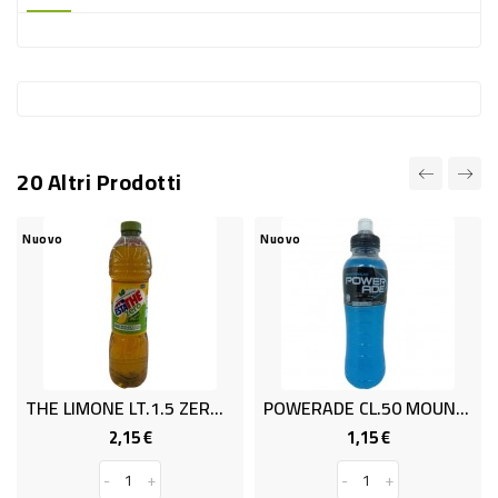
-
PLASTICA
-
AFFINI
LAVAGGIO
20 Altri Prodotti
STOVIGLIE
DEODORANTI
Nuovo
Nuovo
DETERSIVI
TESSUTI
DETERGENTI
SUPERFICI
THE LIMONE LT.1.5 ZERO ESTATHE
POWERADE CL.50 MOUNTAIN BLAST
ACCESSORI
2,15 €
1,15 €
Prezzo
Prezzo
CASA
-
+
-
+