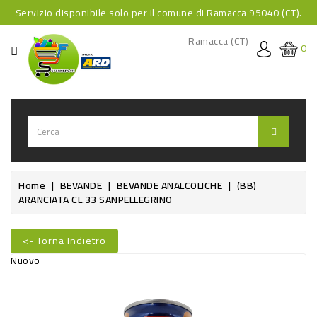
Servizio disponibile solo per il comune di Ramacca 95040 (CT).
CATEGORIA
Ramacca (CT)
0
HOME
BEVANDE
BEVANDE
ANALCOLICHE
BEVANDE
Home
BEVANDE
BEVANDE ANALCOLICHE
(BB)
ARANCIATA CL.33 SANPELLEGRINO
ALCOLICHE
BEVANDE
<- Torna Indietro
CALDE
Nuovo
FOOD