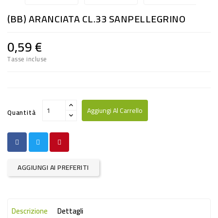
RISO
(BB) ARANCIATA CL.33 SANPELLEGRINO
E
FARINA
0,59 €
DIETETICO
Tasse incluse
NATURALI
SNACKS
ALIMENTI
Aggiungi Al Carrello
Quantità
CONSERVATI
CURA
CASA
AGGIUNGI AI PREFERITI
INSETTICIDI
CARTA
Descrizione
Dettagli