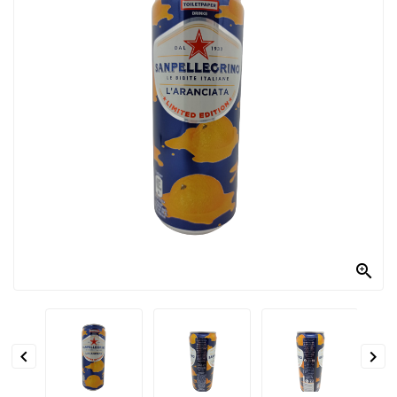
PRODOTTI
PER
CONDIRE
DOLCIARIO
PRODOTTI
DA
FORNO
RICORRENZE
PASQUALI

PREPARATI
ALIMENTI
INFANZIA


PASTA,