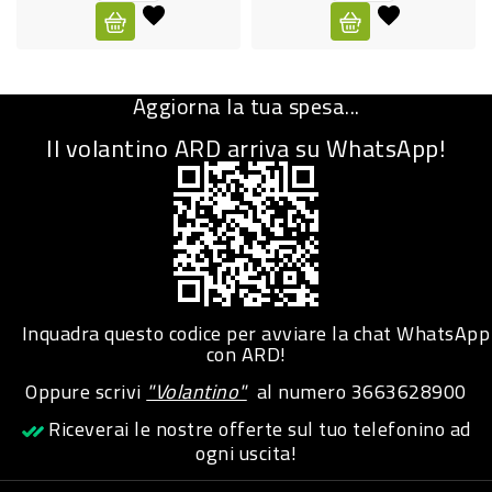
CURA
PERSONA
Aggiorna la tua spesa...
IGIENICO
Il volantino ARD arriva su WhatsApp!
SANITARI
ACCESSORI
PERSONA
PUERICULTURA
IGIENE
Inquadra questo codice per avviare la chat WhatsApp
PERSONA
con ARD!
Oppure scrivi
"Volantino"
al numero
3663628900
PETS
Riceverai le nostre offerte sul tuo telefonino ad
ogni uscita!
PET
ACCESSORI