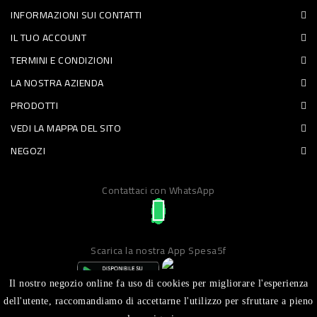
INFORMAZIONI SUI CONTATTI
PET
IL TUO ACCOUNT
FOOD
TERMINI E CONDIZIONI
LA NOSTRA AZIENDA
FRESCHI
PRODOTTI
PIATTI
VEDI LA MAPPA DEL SITO
PRONTI
NEGOZI
E
Contattaci con WhatsApp
CONDIMENTI
CARNE
ORTOFRUTTA
Scarica la nostra App Spesa5f
UOVA
Il nostro negozio online fa uso di cookies per migliorare l'esperienza
PANIFICI
dell'utente, raccomandiamo di accettarne l'utilizzo per sfruttare a pieno