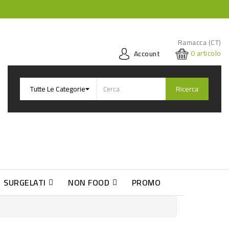
Ramacca (CT)
0
articolo
Account
Ricerca
SURGELATI
NON FOOD
PROMO