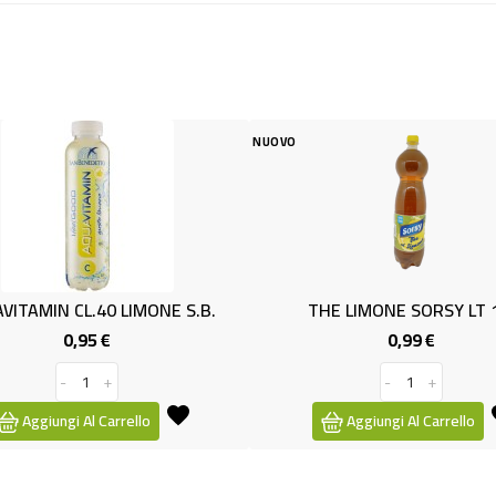
NUOVO
NUOVO
 S.B.
THE LIMONE SORSY LT 1.5
(BB) PE
0,99 €
Prezzo
-
+
Aggiungi Al Carrello