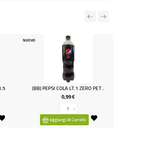
NUOVO
PSI COLA LT.1 ZERO PET .
LATTE INTERO 100%ITA L.1 O
0,99 €
1,09 €
Prezzo
Prezzo
-
+
-
+
Aggiungi Al Carrello
Aggiungi Al Carrello