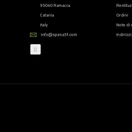
95040 Ramacca
Restitu
Catania
Ordini
Italy
Note di 
info@spesa5f.com
Indirizzi