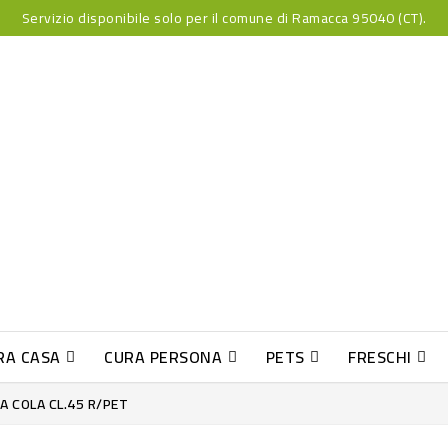
Servizio disponibile solo per il comune di Ramacca 95040 (CT).
RA CASA
CURA PERSONA
PETS
FRESCHI
PESCE INDUST-SUSHI FRESCO
A COLA CL.45 R/PET