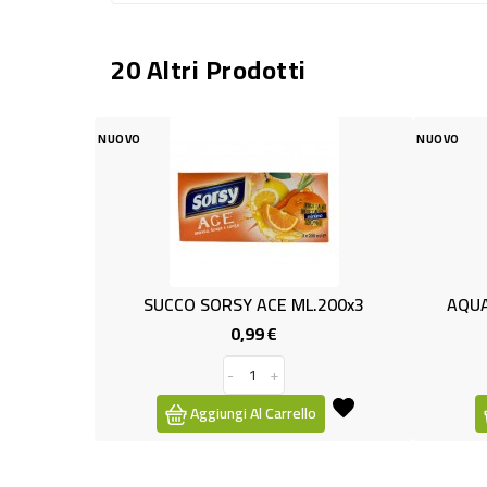
20 Altri Prodotti
NUOVO
CO SORSY ACE ML.200x3
AQUAVITAMIN CL.40 LIMONE
0,99 €
0,95 €
Prezzo
Prezzo
-
+
-
+
Aggiungi Al Carrello
Aggiungi Al Carrello