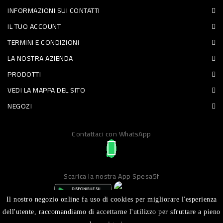
INFORMAZIONI SUI CONTATTI
PET
IL TUO ACCOUNT
FOOD
TERMINI E CONDIZIONI
LA NOSTRA AZIENDA
FRESCHI
PRODOTTI
PIATTI
VEDI LA MAPPA DEL SITO
PRONTI
NEGOZI
E
Contattaci con WhatsApp
CONDIMENTI
CARNE
ORTOFRUTTA
Scarica la nostra App Spesa5f
UOVA
Il nostro negozio online fa uso di cookies per migliorare l'esperienza
PANIFICI
dell'utente, raccomandiamo di accettarne l'utilizzo per sfruttare a pieno