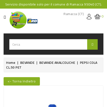
Servizio disponibile solo per il comune di Ramacca 95040 (CT).
CATEGORIA
Ramacca (CT)
0
HOME
BEVANDE
BEVANDE
ANALCOLICHE
BEVANDE
Home
BEVANDE
BEVANDE ANALCOLICHE
PEPSI COLA
CL.50 PET
ALCOLICHE
BEVANDE
<- Torna Indietro
CALDE
FOOD