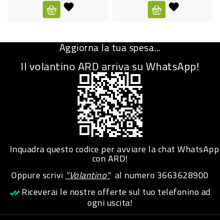
CURA
PERSONA
Aggiorna la tua spesa...
IGIENICO
Il volantino ARD arriva su WhatsApp!
SANITARI
ACCESSORI
PERSONA
PUERICULTURA
IGIENE
Inquadra questo codice per avviare la chat WhatsApp
PERSONA
con ARD!
Oppure scrivi
"Volantino"
al numero
3663628900
PETS
Riceverai le nostre offerte sul tuo telefonino ad
ogni uscita!
PET
ACCESSORI