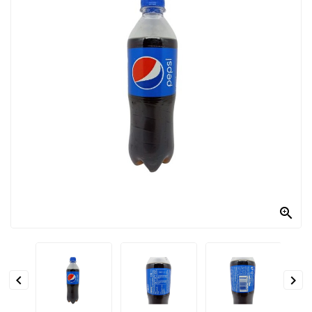
PRODOTTI
PER
CONDIRE
DOLCIARIO
PRODOTTI
DA
FORNO
RICORRENZE
PASQUALI

PREPARATI
ALIMENTI
INFANZIA


PASTA,