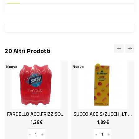
-
PLASTICA
-
AFFINI
LAVAGGIO
20 Altri Prodotti
STOVIGLIE
DEODORANTI
Nuovo
Nuovo
Nu
DETERSIVI
TESSUTI
DETERGENTI
SUPERFICI
FARDELLO ACQ.FRIZZ.SORSY 1,5x6
SUCCO ACE S/ZUCCH, LT 1.5
ACCESSORI
1,26 €
1,99 €
Prezzo
Prezzo
CASA
-
+
-
+