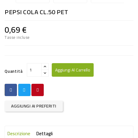
RISO
PEPSI COLA CL.50 PET
E
FARINA
0,69 €
DIETETICO
Tasse incluse
NATURALI
SNACKS
ALIMENTI
Aggiungi Al Carrello
Quantità
CONSERVATI
CURA
CASA
AGGIUNGI AI PREFERITI
INSETTICIDI
CARTA
Descrizione
Dettagli