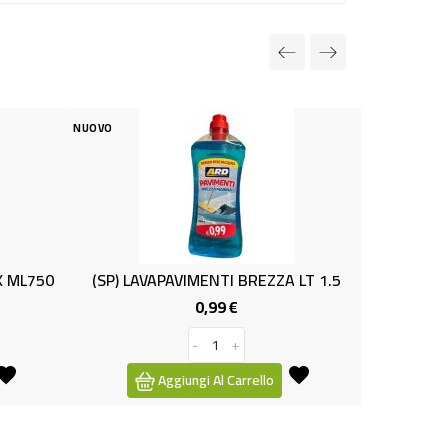
O
NUOVO
SP) LAVAPAVIMENTI BREZZA LT 1.5
AMMONIACA IONIX
0,99 €
0,59 €
Prezzo
Pre
-
+
-
+
Aggiungi Al Carrello
Aggiungi Al Carre