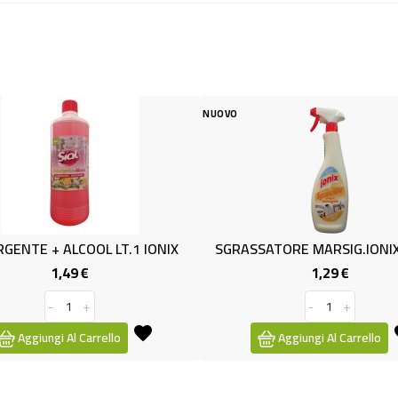
NUOVO
NUOV
L LT.1 IONIX
SGRASSATORE MARSIG.IONIX ML750
(
1,29 €
Prezzo
Prezzo
-
+
rrello
Aggiungi Al Carrello