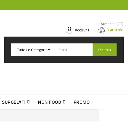
Ramacca (CT)
0
articolo
Account
Ricerca
SURGELATI
NON FOOD
PROMO