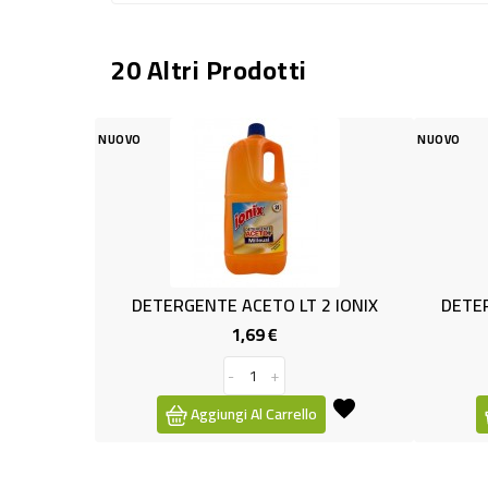
20 Altri Prodotti
OVO
NUOVO
DETERGENTE ACETO LT 2 IONIX
DETERGENTE + ALCOO
1,69 €
1,49 €
Prezzo
-
+
-
+
Aggiungi Al Carrello
Aggiungi Al Ca