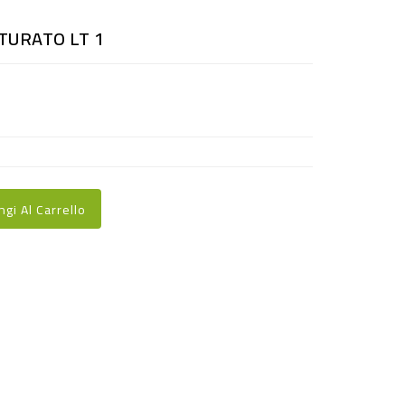
TURATO LT 1
ngi Al Carrello