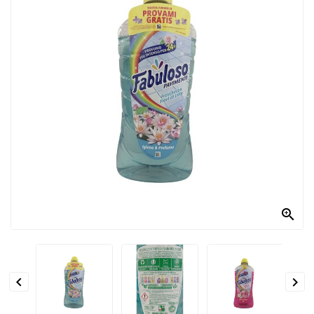
PRODOTTI
PER
CONDIRE
DOLCIARIO
PRODOTTI
DA
FORNO
RICORRENZE
PASQUALI

PREPARATI
ALIMENTI
INFANZIA


PASTA,