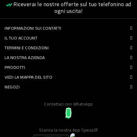
Riceverai le nostre offerte sul tuo telefonino ad
PET
ogni uscita!
FOOD
INFORMAZIONI SUI CONTATTI
IL TUO ACCOUNT
FRESCHI
TERMINI E CONDIZIONI
PIATTI
LA NOSTRA AZIENDA
PRONTI
PRODOTTI
E
VEDI LA MAPPA DEL SITO
CONDIMENTI
NEGOZI
CARNE
Contattaci con WhatsApp
ORTOFRUTTA
UOVA
PANIFICI
Scarica la nostra App Spesa5f