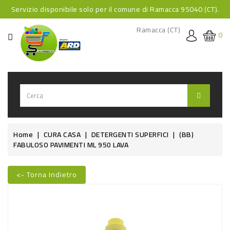
Servizio disponibile solo per il comune di Ramacca 95040 (CT).
CATEGORIA
Ramacca (CT)
0
HOME
BEVANDE
BEVANDE
ANALCOLICHE
BEVANDE
Home
CURA CASA
DETERGENTI SUPERFICI
(BB)
FABULOSO PAVIMENTI ML 950 LAVA
ALCOLICHE
BEVANDE
<- Torna Indietro
CALDE
Nuovo
FOOD