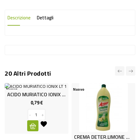
-
PLASTICA
Descrizione
Dettagli
-
AFFINI
LAVAGGIO
STOVIGLIE
DEODORANTI
20 Altri Prodotti
DETERSIVI
TESSUTI
Nuovo
Nuovo
ACIDO MURIATICO IONIX LT 1
DETERGENTI
0,79 €
Prezzo
SUPERFICI
-
+
ACCESSORI
CASA
CREMA DETER.LIMONE ML75