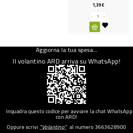
1,39 €
Prezzo
CURA
PERSONA
-
+
IGIENICO
SANITARI
Aggiorna la tua spesa...
ACCESSORI
Il volantino ARD arriva su WhatsApp!
PERSONA
PUERICULTURA
IGIENE
PERSONA
PETS
Inquadra questo codice per avviare la chat WhatsApp
con ARD!
PET
Oppure scrivi
"Volantino"
al numero
3663628900
ACCESSORI