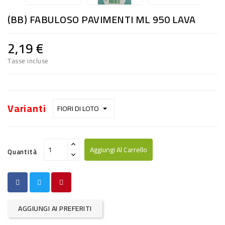
RISO
(BB) FABULOSO PAVIMENTI ML 950 LAVA
E
FARINA
2,19 €
DIETETICO
Tasse incluse
NATURALI
SNACKS
Varianti
ALIMENTI
CONSERVATI
Aggiungi Al Carrello
Quantità
CURA
CASA
INSETTICIDI
AGGIUNGI AI PREFERITI
CARTA