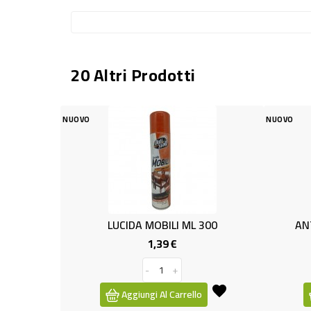
20 Altri Prodotti
OVO
NUOVO
LUCIDA MOBILI ML 300
ANTICALCARE SPR
1,39 €
1,49 €
Prezzo
-
+
-
+
Aggiungi Al Carrello
Aggiungi Al Ca