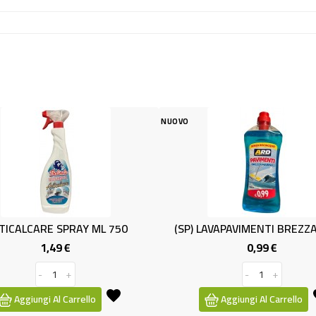
NUOVO
NUOV
AY ML 750
(SP) LAVAPAVIMENTI BREZZA LT 1.5
0,99 €
Prezzo
Prezzo
-
+
rrello
Aggiungi Al Carrello