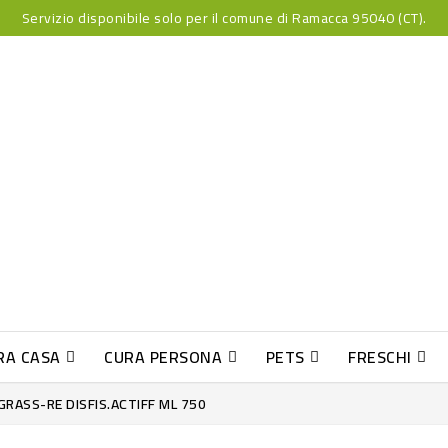
Servizio disponibile solo per il comune di Ramacca 95040 (CT).
RA CASA
CURA PERSONA
PETS
FRESCHI
PESCE INDUST-SUSHI FRESCO
GRASS-RE DISFIS.ACTIFF ML 750