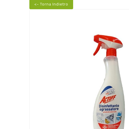
<- Torna Indietro
Nuovo