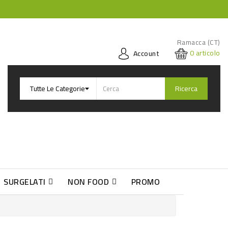
Ramacca (CT)
0
articolo
Account
Ricerca
SURGELATI
NON FOOD
PROMO