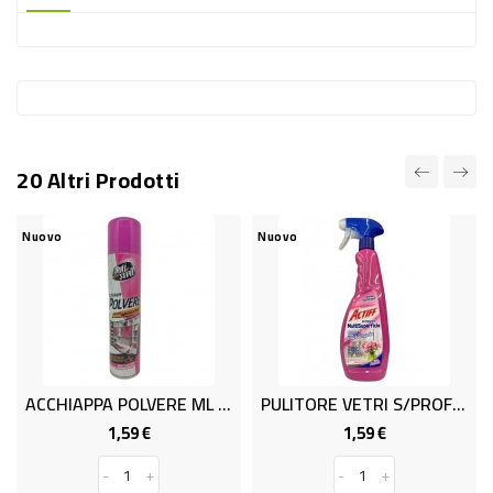
-
PLASTICA
-
AFFINI
LAVAGGIO
20 Altri Prodotti
STOVIGLIE
DEODORANTI
Nuovo
Nuovo
DETERSIVI
TESSUTI
DETERGENTI
SUPERFICI
ACCHIAPPA POLVERE ML 300
PULITORE VETRI S/PROF.ML 750
ACCESSORI
1,59 €
1,59 €
Prezzo
Prezzo
CASA
-
+
-
+