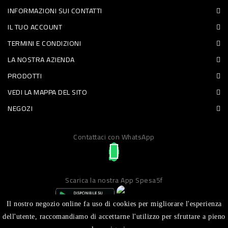
INFORMAZIONI SUI CONTATTI
PET
IL TUO ACCOUNT
FOOD
TERMINI E CONDIZIONI
LA NOSTRA AZIENDA
FRESCHI
PRODOTTI
PIATTI
VEDI LA MAPPA DEL SITO
PRONTI
NEGOZI
E
Contattaci con WhatsApp
CONDIMENTI
CARNE
ORTOFRUTTA
Scarica la nostra App Spesa5f
UOVA
Il nostro negozio online fa uso di cookies per migliorare l'esperienza
PANIFICI
dell'utente, raccomandiamo di accettarne l'utilizzo per sfruttare a pieno