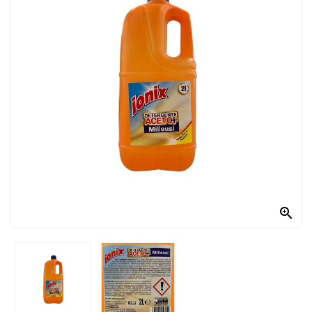
PRODOTTI
PER
CONDIRE
DOLCIARIO
PRODOTTI
DA
FORNO
RICORRENZE
PASQUALI

PREPARATI
ALIMENTI
INFANZIA
PASTA,