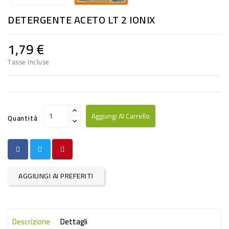
RISO
DETERGENTE ACETO LT 2 IONIX
E
FARINA
1,79 €
DIETETICO
Tasse incluse
NATURALI
SNACKS
ALIMENTI
Aggiungi Al Carrello
Quantità
CONSERVATI
CURA
CASA
AGGIUNGI AI PREFERITI
INSETTICIDI
CARTA
Descrizione
Dettagli