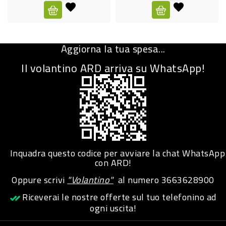
CURA
PERSONA
Aggiorna la tua spesa...
IGIENICO
Il volantino ARD arriva su WhatsApp!
SANITARI
ACCESSORI
PERSONA
PUERICULTURA
IGIENE
Inquadra questo codice per avviare la chat WhatsApp
PERSONA
con ARD!
Oppure scrivi
"Volantino"
al numero
3663628900
PETS
Riceverai le nostre offerte sul tuo telefonino ad
ogni uscita!
PET
ACCESSORI