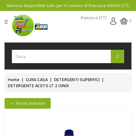
Servizio disponibile solo per il comune di Ramacca 95040 (CT).
CATEGORIA
Ramacca (CT)
0
HOME
BEVANDE
BEVANDE
ANALCOLICHE
BEVANDE
Home
CURA CASA
DETERGENTI SUPERFICI
DETERGENTE ACETO LT 2 IONIX
ALCOLICHE
BEVANDE
<- Torna Indietro
CALDE
Nuovo
FOOD