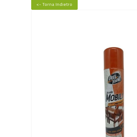
<- Torna Indietro
Nuovo