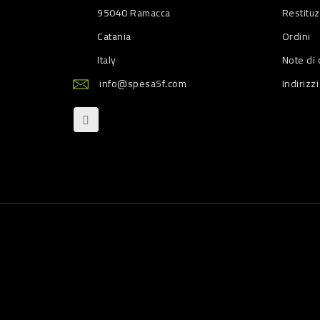
95040 Ramacca
Restitu
Catania
Ordini
Italy
Note di 
info@spesa5f.com
Indirizzi