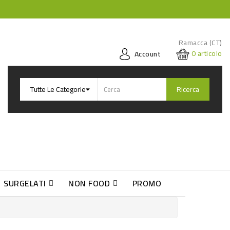
Ramacca (CT)
0
articolo
Account
Ricerca
SURGELATI
NON FOOD
PROMO