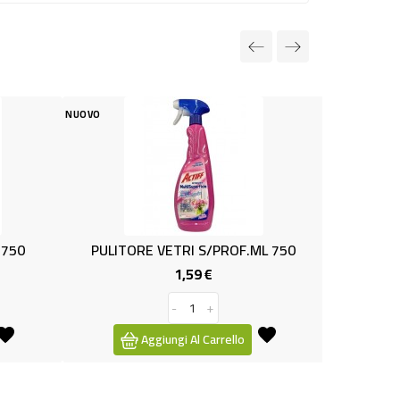
NUOVO
TRI S/PROF.ML 750
SGRASSATORE LIMONE IONIX ML750
1,59 €
1,39 €
Prezzo
Prezzo
-
+
-
+
i Al Carrello
Aggiungi Al Carrello