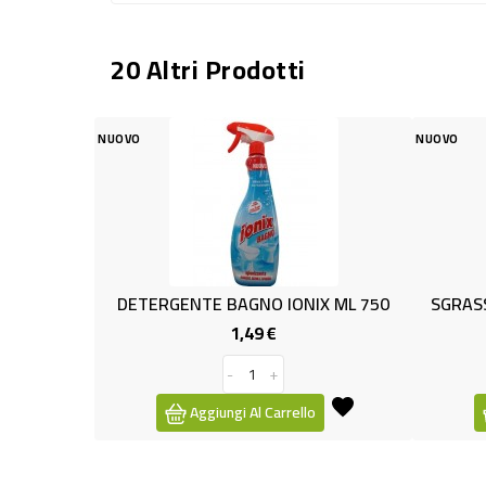
20 Altri Prodotti
NUOVO
 BAGNO IONIX ML 750
SGRASSATORE LIMONE ML750 ION
1,49 €
1,39 €
Prezzo
Prezzo
-
+
-
+
ungi Al Carrello
Aggiungi Al Carrello