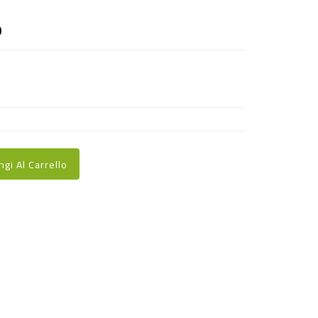
0
ngi Al Carrello