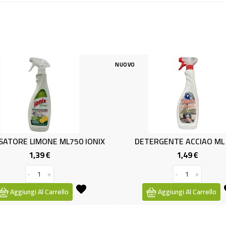
NUOVO
NUOVO
IX
DETERGENTE ACCIAO ML 750
PULITORE VE
1,49 €
Prezzo
-
+
Aggiungi Al Carrello
Aggiung