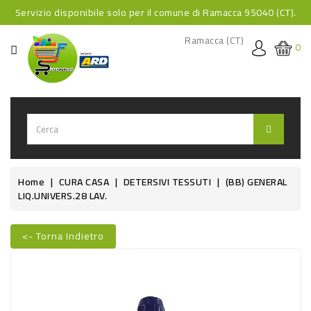
Servizio disponibile solo per il comune di Ramacca 95040 (CT).
CATEGORIA
Ramacca (CT)
0
HOME
BEVANDE
BEVANDE
ANALCOLICHE
BEVANDE
Home
CURA CASA
DETERSIVI TESSUTI
(BB) GENERAL
LIQ.UNIVERS.28 LAV.
ALCOLICHE
BEVANDE
<- Torna Indietro
CALDE
Nuovo
FOOD