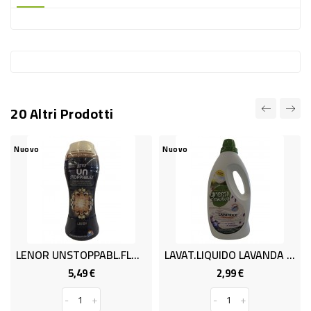
-
PLASTICA
-
AFFINI
LAVAGGIO
20 Altri Prodotti
STOVIGLIE
DEODORANTI
Nuovo
Nuovo
DETERSIVI
TESSUTI
DETERGENTI
SUPERFICI
LENOR UNSTOPPABL.FLOREALE G195
LAVAT.LIQUIDO LAVANDA ML 1500
ACCESSORI
5,49 €
2,99 €
Prezzo
Prezzo
CASA
-
+
-
+