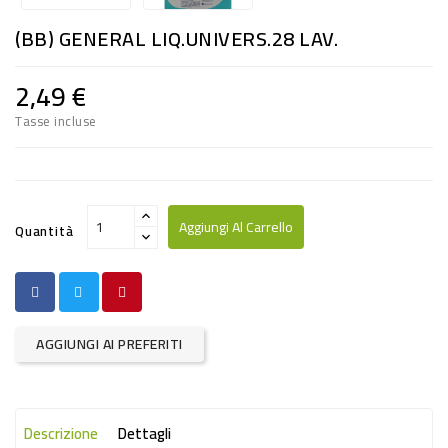
RISO
(BB) GENERAL LIQ.UNIVERS.28 LAV.
E
FARINA
2,49 €
DIETETICO
Tasse incluse
NATURALI
SNACKS
ALIMENTI
Aggiungi Al Carrello
Quantità
CONSERVATI
CURA
CASA
AGGIUNGI AI PREFERITI
INSETTICIDI
CARTA
Descrizione
Dettagli