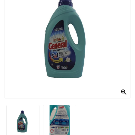
PRODOTTI
PER
CONDIRE
DOLCIARIO
PRODOTTI
DA
FORNO
RICORRENZE
PASQUALI

PREPARATI
ALIMENTI
INFANZIA
PASTA,