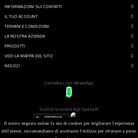
INFORMAZIONI SUI CONTATTI
PET
IL TUO ACCOUNT
FOOD
TERMINI E CONDIZIONI
LA NOSTRA AZIENDA
FRESCHI
PRODOTTI
PIATTI
VEDI LA MAPPA DEL SITO
PRONTI
NEGOZI
E
Contattaci con WhatsApp
CONDIMENTI
CARNE
ORTOFRUTTA
Scarica la nostra App Spesa5f
UOVA
Il nostro negozio online fa uso di cookies per migliorare l'esperienza
PANIFICI
dell'utente, raccomandiamo di accettarne l'utilizzo per sfruttare a pieno