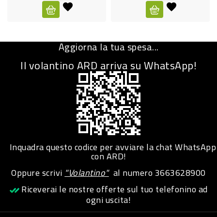
CURA
PERSONA
Aggiorna la tua spesa...
IGIENICO
Il volantino ARD arriva su WhatsApp!
SANITARI
ACCESSORI
PERSONA
PUERICULTURA
IGIENE
Inquadra questo codice per avviare la chat WhatsApp
PERSONA
con ARD!
Oppure scrivi
"Volantino"
al numero
3663628900
PETS
Riceverai le nostre offerte sul tuo telefonino ad
ogni uscita!
PET
ACCESSORI