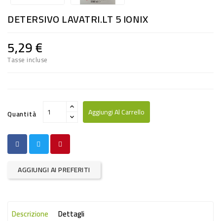
RISO
DETERSIVO LAVATRI.LT 5 IONIX
E
FARINA
5,29 €
DIETETICO
Tasse incluse
NATURALI
SNACKS
ALIMENTI
Aggiungi Al Carrello
Quantità
CONSERVATI
CURA
CASA
AGGIUNGI AI PREFERITI
INSETTICIDI
CARTA
Descrizione
Dettagli