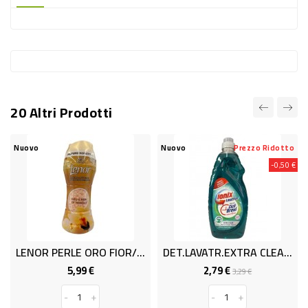
-
PLASTICA
-
AFFINI
LAVAGGIO
20 Altri Prodotti
STOVIGLIE
DEODORANTI
uovo
Nuovo
Prezzo Ridotto
Nuov
-0,50 €
DETERSIVI
TESSUTI
DETERGENTI
SUPERFICI
LENOR PERLE ORO FIOR/VAN1Gr195
DET.LAVATR.EXTRA CLEAN ML 1470
ACCESSORI
5,99 €
2,79 €
Prezzo
Prezzo
Prezzo
3,29 €
base
CASA
-
+
-
+