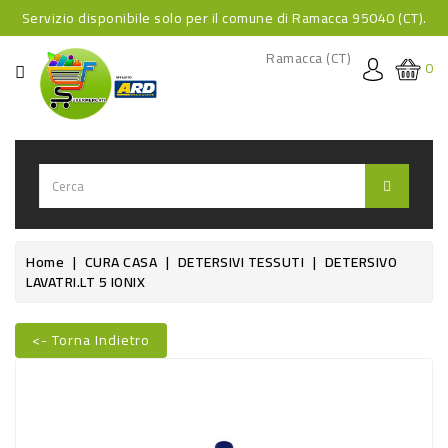
Servizio disponibile solo per il comune di Ramacca 95040 (CT).
CATEGORIA
Ramacca (CT)
0
HOME
BEVANDE
BEVANDE
ANALCOLICHE
BEVANDE
Home
CURA CASA
DETERSIVI TESSUTI
DETERSIVO
LAVATRI.LT 5 IONIX
ALCOLICHE
BEVANDE
<- Torna Indietro
CALDE
Nuovo
FOOD