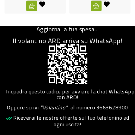
CURA
PERSONA
Aggiorna la tua spesa...
IGIENICO
Il volantino ARD arriva su WhatsApp!
SANITARI
ACCESSORI
PERSONA
PUERICULTURA
IGIENE
Inquadra questo codice per avviare la chat WhatsApp
PERSONA
con ARD!
Oppure scrivi
"Volantino"
al numero
3663628900
PETS
Riceverai le nostre offerte sul tuo telefonino ad
ogni uscita!
PET
ACCESSORI