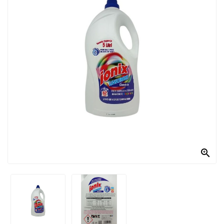
PRODOTTI
PER
CONDIRE
DOLCIARIO
PRODOTTI
DA
FORNO
RICORRENZE
PASQUALI

PREPARATI
ALIMENTI
INFANZIA
PASTA,