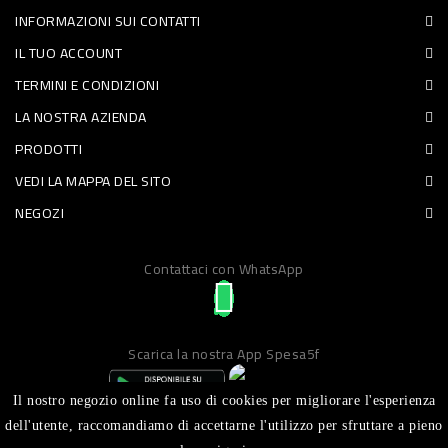
INFORMAZIONI SUI CONTATTI
PET
IL TUO ACCOUNT
FOOD
TERMINI E CONDIZIONI
LA NOSTRA AZIENDA
FRESCHI
PRODOTTI
PIATTI
VEDI LA MAPPA DEL SITO
PRONTI
NEGOZI
E
Contattaci con WhatsApp
CONDIMENTI
CARNE
ORTOFRUTTA
Scarica la nostra App Spesa5f
UOVA
Il nostro negozio online fa uso di cookies per migliorare l'esperienza
PANIFICI
dell'utente, raccomandiamo di accettarne l'utilizzo per sfruttare a pieno