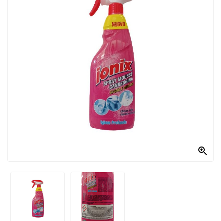
PRODOTTI
PER
CONDIRE
DOLCIARIO
PRODOTTI
DA
FORNO
RICORRENZE
PASQUALI

PREPARATI
ALIMENTI
INFANZIA
PASTA,