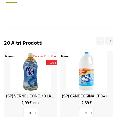
-
PLASTICA
-
AFFINI
LAVAGGIO
20 Altri Prodotti
STOVIGLIE
DEODORANTI
Nuovo
Prezzo Ridotto
Nuovo
N
-1,00 €
DETERSIVI
TESSUTI
DETERGENTI
SUPERFICI
(SP) VERNEL CONC.78 LAV BLUE OXYGEN
(SP) CANDEGGINA LT.3+1 ACE CLASSICA
ACCESSORI
2,99 €
2,59 €
Prezzo
Prezzo
Prezzo
3,99 €
base
CASA
-
+
-
+