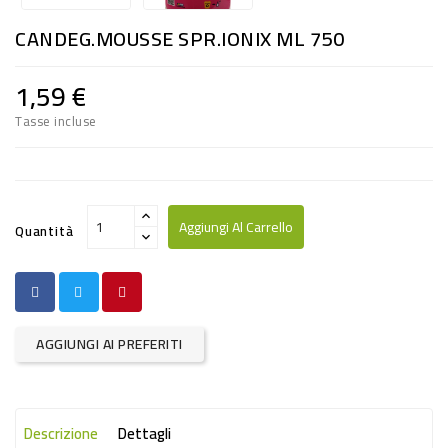
RISO
CANDEG.MOUSSE SPR.IONIX ML 750
E
FARINA
1,59 €
DIETETICO
Tasse incluse
NATURALI
SNACKS
ALIMENTI
Aggiungi Al Carrello
Quantità
CONSERVATI
CURA
CASA
AGGIUNGI AI PREFERITI
INSETTICIDI
CARTA
Descrizione
Dettagli