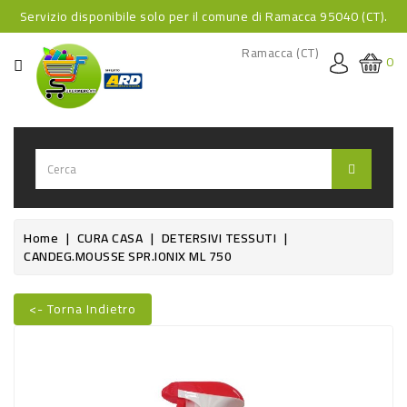
Servizio disponibile solo per il comune di Ramacca 95040 (CT).
CATEGORIA
Ramacca (CT)
0
HOME
BEVANDE
BEVANDE
ANALCOLICHE
BEVANDE
Home
CURA CASA
DETERSIVI TESSUTI
CANDEG.MOUSSE SPR.IONIX ML 750
ALCOLICHE
BEVANDE
<- Torna Indietro
CALDE
Nuovo
FOOD