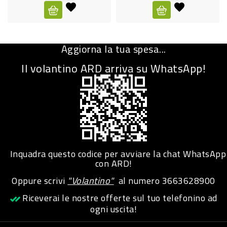
CURA
PERSONA
Aggiorna la tua spesa...
IGIENICO
Il volantino ARD arriva su WhatsApp!
SANITARI
ACCESSORI
PERSONA
PUERICULTURA
IGIENE
Inquadra questo codice per avviare la chat WhatsApp
PERSONA
con ARD!
Oppure scrivi
"Volantino"
al numero
3663628900
PETS
Riceverai le nostre offerte sul tuo telefonino ad
ogni uscita!
PET
ACCESSORI