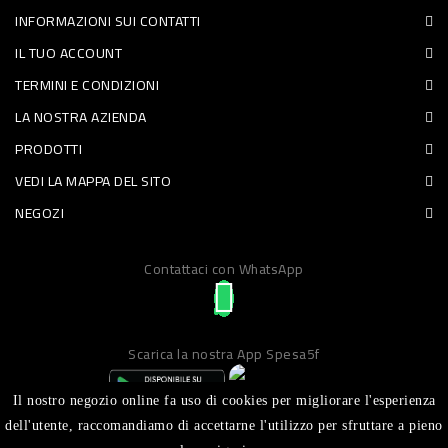
INFORMAZIONI SUI CONTATTI
PET
IL TUO ACCOUNT
FOOD
TERMINI E CONDIZIONI
LA NOSTRA AZIENDA
FRESCHI
PRODOTTI
PIATTI
VEDI LA MAPPA DEL SITO
PRONTI
NEGOZI
E
Contattaci con WhatsApp
CONDIMENTI
CARNE
ORTOFRUTTA
Scarica la nostra App Spesa5f
UOVA
Il nostro negozio online fa uso di cookies per migliorare l'esperienza
PANIFICI
dell'utente, raccomandiamo di accettarne l'utilizzo per sfruttare a pieno